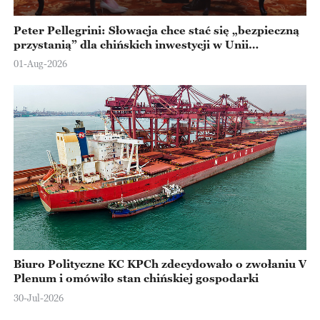
Peter Pellegrini: Słowacja chce stać się „bezpieczną
przystanią” dla chińskich inwestycji w Unii
Europejskiej
01-Aug-2026
Biuro Polityczne KC KPCh zdecydowało o zwołaniu V
Plenum i omówiło stan chińskiej gospodarki
30-Jul-2026