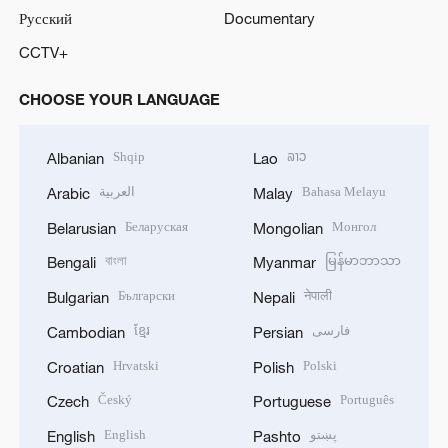
Русский
Documentary
CCTV+
CHOOSE YOUR LANGUAGE
Shqip
ລາວ
Albanian
Lao
العربية
Bahasa Melayu
Arabic
Malay
Беларуская
Монгол
Belarusian
Mongolian
বাংলা
မြန်မာဘာသာ
Bengali
Myanmar
Български
नेपाली
Bulgarian
Nepali
ខ្មែរ
فارسی
Cambodian
Persian
Hrvatski
Polski
Croatian
Polish
Český
Português
Czech
Portuguese
English
پښتو
English
Pashto