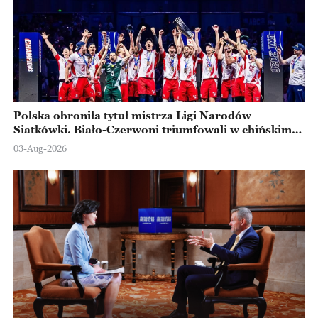
Polska obroniła tytuł mistrza Ligi Narodów
Siatkówki. Biało-Czerwoni triumfowali w chińskim
Ningbo
03-Aug-2026