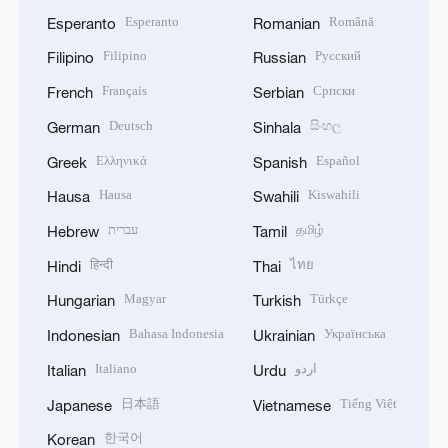
Esperanto
Română
Esperanto
Romanian
Filipino
Русский
Filipino
Russian
Français
Српски
French
Serbian
Deutsch
සිංහල
German
Sinhala
Ελληνικά
Español
Greek
Spanish
Hausa
Kiswahili
Hausa
Swahili
עברית
தமிழ்
Hebrew
Tamil
हिन्दी
ไทย
Hindi
Thai
Magyar
Türkçe
Hungarian
Turkish
Bahasa Indonesia
Українська
Indonesian
Ukrainian
Italiano
اردو
Italian
Urdu
日本語
Tiếng Việt
Japanese
Vietnamese
한국어
Korean