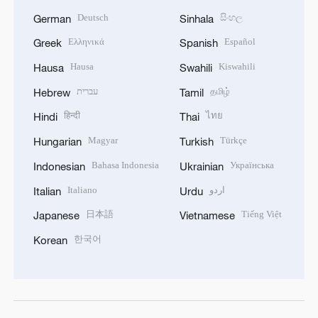
Deutsch
සිංහල
German
Sinhala
Ελληνικά
Español
Greek
Spanish
Hausa
Kiswahili
Hausa
Swahili
עברית
தமிழ்
Hebrew
Tamil
हिन्दी
ไทย
Hindi
Thai
Magyar
Türkçe
Hungarian
Turkish
Bahasa Indonesia
Українська
Indonesian
Ukrainian
Italiano
اردو
Italian
Urdu
日本語
Tiếng Việt
Japanese
Vietnamese
한국어
Korean