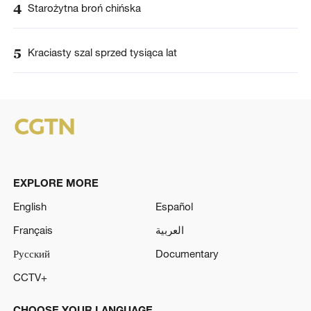
4
Starożytna broń chińska
5
Kraciasty szal sprzed tysiąca lat
EXPLORE MORE
English
Español
Français
العربية
Русский
Documentary
CCTV+
CHOOSE YOUR LANGUAGE