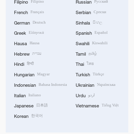
Filipino
Русский
Filipino
Russian
Français
Српски
French
Serbian
Deutsch
සිංහල
German
Sinhala
Ελληνικά
Español
Greek
Spanish
Hausa
Kiswahili
Hausa
Swahili
עברית
தமிழ்
Hebrew
Tamil
हिन्दी
ไทย
Hindi
Thai
Magyar
Türkçe
Hungarian
Turkish
Bahasa Indonesia
Українська
Indonesian
Ukrainian
Italiano
اردو
Italian
Urdu
日本語
Tiếng Việt
Japanese
Vietnamese
한국어
Korean