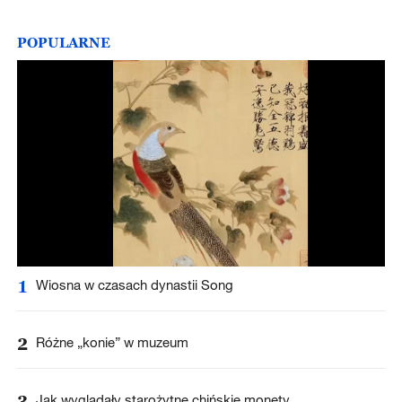
POPULARNE
1
Wiosna w czasach dynastii Song
2
Różne „konie” w muzeum
3
Jak wyglądały starożytne chińskie monety