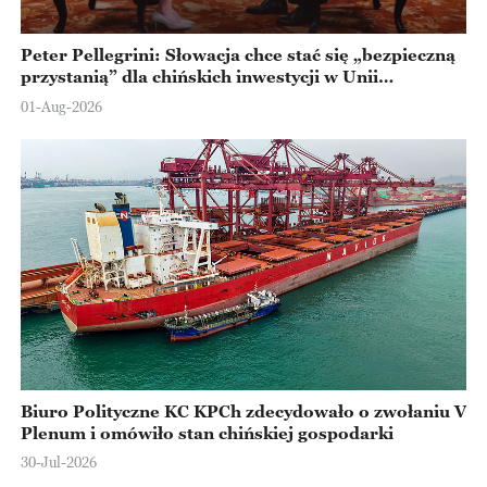
Peter Pellegrini: Słowacja chce stać się „bezpieczną
przystanią” dla chińskich inwestycji w Unii
Europejskiej
01-Aug-2026
Biuro Polityczne KC KPCh zdecydowało o zwołaniu V
Plenum i omówiło stan chińskiej gospodarki
30-Jul-2026