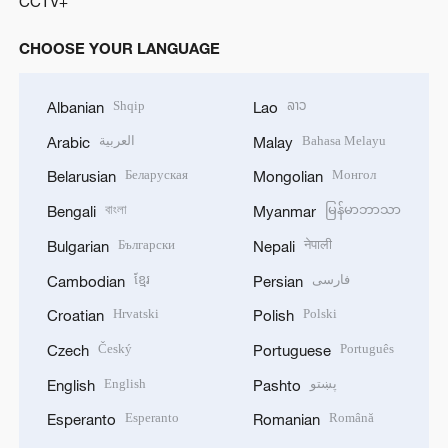
CCTV+
CHOOSE YOUR LANGUAGE
Shqip
ລາວ
Albanian
Lao
العربية
Bahasa Melayu
Arabic
Malay
Беларуская
Монгол
Belarusian
Mongolian
বাংলা
မြန်မာဘာသာ
Bengali
Myanmar
Български
नेपाली
Bulgarian
Nepali
ខ្មែរ
فارسی
Cambodian
Persian
Hrvatski
Polski
Croatian
Polish
Český
Português
Czech
Portuguese
English
پښتو
English
Pashto
Esperanto
Română
Esperanto
Romanian