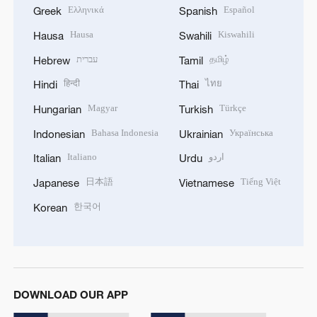
Ελληνικά
Español
Greek
Spanish
Hausa
Kiswahili
Hausa
Swahili
עברית
தமிழ்
Hebrew
Tamil
हिन्दी
ไทย
Hindi
Thai
Magyar
Türkçe
Hungarian
Turkish
Bahasa Indonesia
Українська
Indonesian
Ukrainian
Italiano
اردو
Italian
Urdu
日本語
Tiếng Việt
Japanese
Vietnamese
한국어
Korean
DOWNLOAD OUR APP