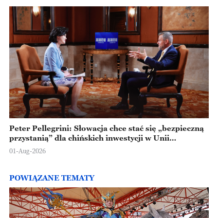
Peter Pellegrini: Słowacja chce stać się „bezpieczną
przystanią” dla chińskich inwestycji w Unii
Europejskiej
01-Aug-2026
POWIĄZANE TEMATY