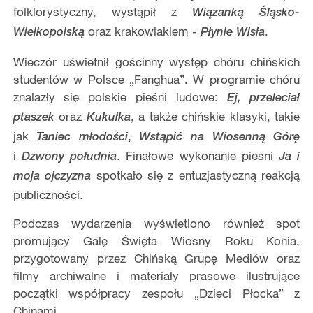
folklorystyczny, wystąpił z
Wiązanką Śląsko-
oraz krakowiakiem -
.
Wielkopolską
Płynie Wisła
Wieczór uświetnił gościnny występ chóru chińskich
studentów w Polsce „Fanghua”. W programie chóru
znalazły się polskie pieśni ludowe:
Ej, przeleciał
oraz
, a także chińskie klasyki, takie
ptaszek
Kukułka
jak
,
Taniec młodości
Wstąpić na Wiosenną Górę
i
. Finałowe wykonanie pieśni
Dzwony południa
Ja i
spotkało się z entuzjastyczną reakcją
moja ojczyzna
publiczności.
Podczas wydarzenia wyświetlono również spot
promujący Galę Święta Wiosny Roku Konia,
przygotowany przez Chińską Grupę Mediów oraz
filmy archiwalne i materiały prasowe ilustrujące
początki współpracy zespołu „Dzieci Płocka” z
Chinami.