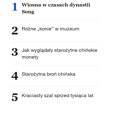
1
Wiosna w czasach dynastii
Song
2
Różne „konie” w muzeum
3
Jak wyglądały starożytne chińskie
monety
4
Starożytna broń chińska
5
Kraciasty szal sprzed tysiąca lat