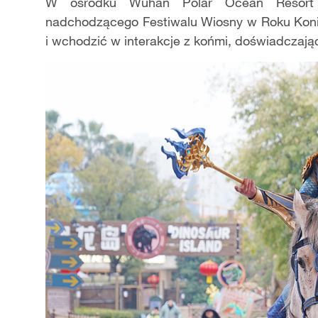
W ośrodku Wuhan Polar Ocean Resort z
nadchodzącego Festiwalu Wiosny w Roku Konia.
i wchodzić w interakcje z końmi, doświadczają