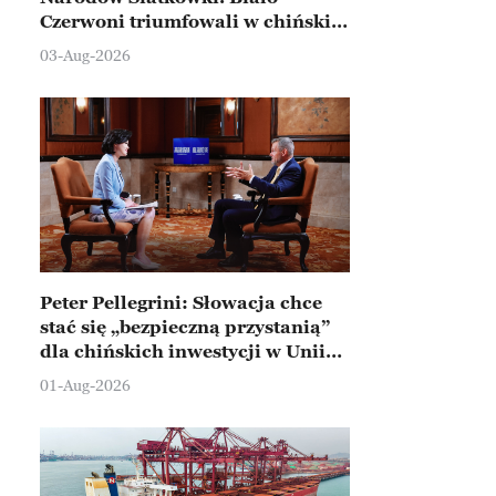
Czerwoni triumfowali w chińskim
Ningbo
03-Aug-2026
Peter Pellegrini: Słowacja chce
stać się „bezpieczną przystanią”
dla chińskich inwestycji w Unii
Europejskiej
01-Aug-2026