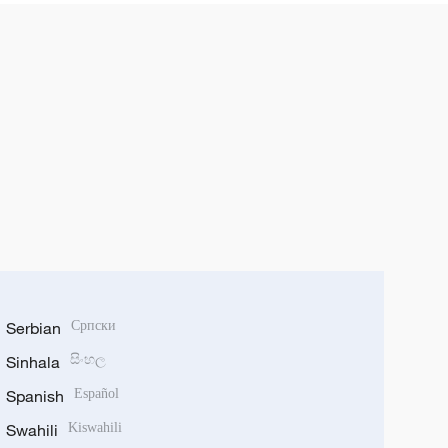
Serbian
Српски
Sinhala
සිංහල
Spanish
Español
Swahili
Kiswahili