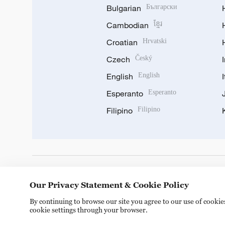
Bulgarian
Български
Cambodian
ខ្មែរ
Croatian
Hrvatski
Czech
Český
English
English
Esperanto
Esperanto
Filipino
Filipino
DOWNLOAD OUR APP
Our Privacy Statement & Cookie Policy
By continuing to browse our site you agree to our use of cooki
cookie settings through your browser.