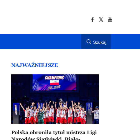
Szukaj
NAJWAŻNIEJSZE
Polska obroniła tytuł mistrza Ligi
Narodów Siatkówki. Biało-