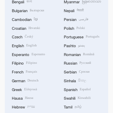
বাংলা
မြန်မာဘာသာ
Bengali
Myanmar
Български
नेपाली
Bulgarian
Nepali
ខ្មែរ
فارسی
Cambodian
Persian
Hrvatski
Polski
Croatian
Polish
Český
Português
Czech
Portuguese
English
پښتو
English
Pashto
Esperanto
Română
Esperanto
Romanian
Filipino
Русский
Filipino
Russian
Français
Српски
French
Serbian
Deutsch
සිංහල
German
Sinhala
Ελληνικά
Español
Greek
Spanish
Hausa
Kiswahili
Hausa
Swahili
עברית
தமிழ்
Hebrew
Tamil