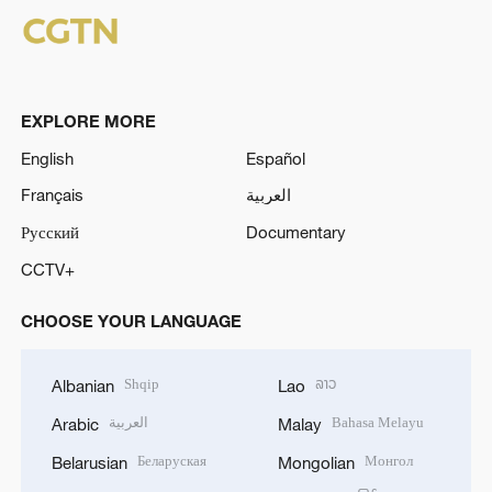
EXPLORE MORE
English
Español
Français
العربية
Русский
Documentary
CCTV+
CHOOSE YOUR LANGUAGE
Shqip
ລາວ
Albanian
Lao
العربية
Bahasa Melayu
Arabic
Malay
Беларуская
Монгол
Belarusian
Mongolian