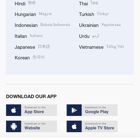
हिन्दी
ไทย
Hindi
Thai
Magyar
Türkçe
Hungarian
Turkish
Bahasa Indonesia
Українська
Indonesian
Ukrainian
Italiano
اردو
Italian
Urdu
日本語
Tiếng Việt
Japanese
Vietnamese
한국어
Korean
DOWNLOAD OUR APP