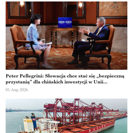
Peter Pellegrini: Słowacja chce stać się „bezpieczną
przystanią” dla chińskich inwestycji w Unii
Europejskiej
01-Aug-2026