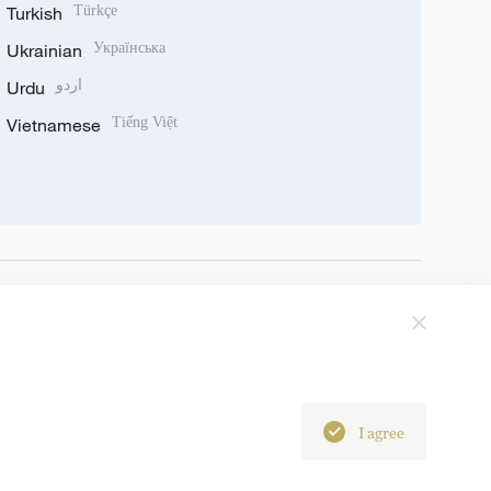
Turkish
Türkçe
Ukrainian
Українська
Urdu
اردو
Vietnamese
Tiếng Việt
I agree
6