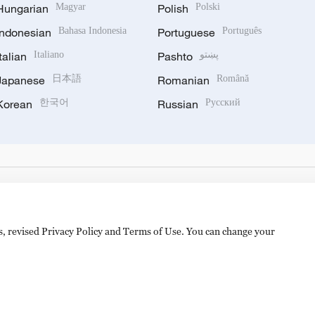
Hungarian
Magyar
Polish
Polski
Indonesian
Bahasa Indonesia
Portuguese
Português
Italian
Italiano
Pashto
پښتو
Japanese
日本語
Romanian
Română
Korean
한국어
Russian
Русский
es, revised Privacy Policy and Terms of Use. You can change your
备 11010502050052号
Disinformation report hotline: 010-8506146