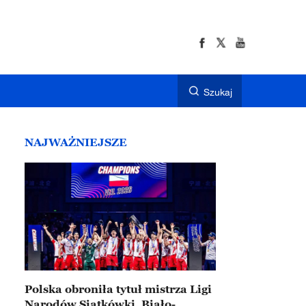
Szukaj
NAJWAŻNIEJSZE
Polska obroniła tytuł mistrza Ligi
Narodów Siatkówki. Biało-