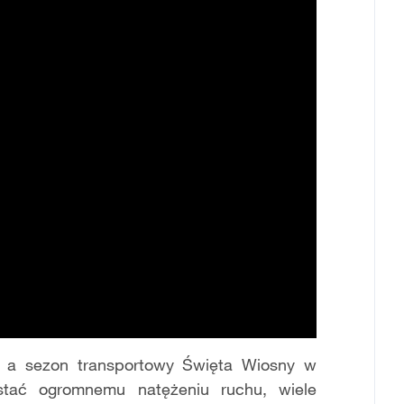
, a sezon transportowy Święta Wiosny w
ostać ogromnemu natężeniu ruchu, wiele