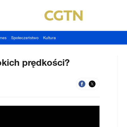
znes
Społeczeństwo
Kultura
okich prędkości?