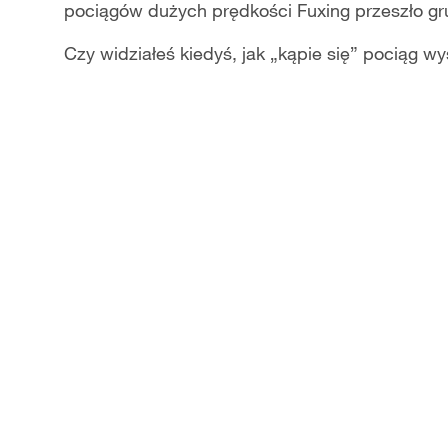
pociągów dużych prędkości Fuxing przeszło g
Czy widziałeś kiedyś, jak „kąpie się” pociąg w