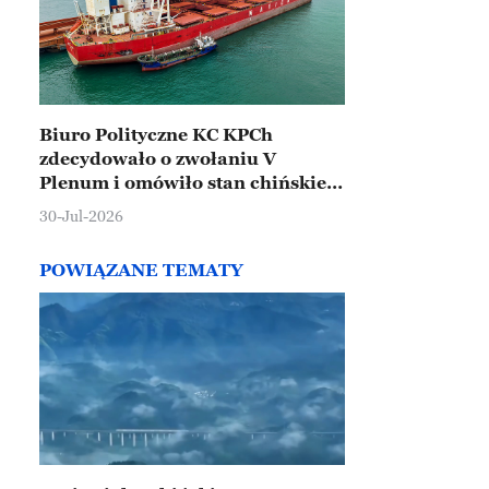
Biuro Polityczne KC KPCh
zdecydowało o zwołaniu V
Plenum i omówiło stan chińskiej
gospodarki
30-Jul-2026
POWIĄZANE TEMATY