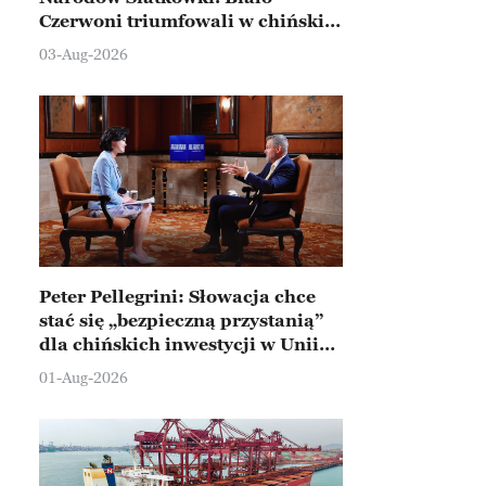
Czerwoni triumfowali w chińskim
Ningbo
03-Aug-2026
Peter Pellegrini: Słowacja chce
stać się „bezpieczną przystanią”
dla chińskich inwestycji w Unii
Europejskiej
01-Aug-2026