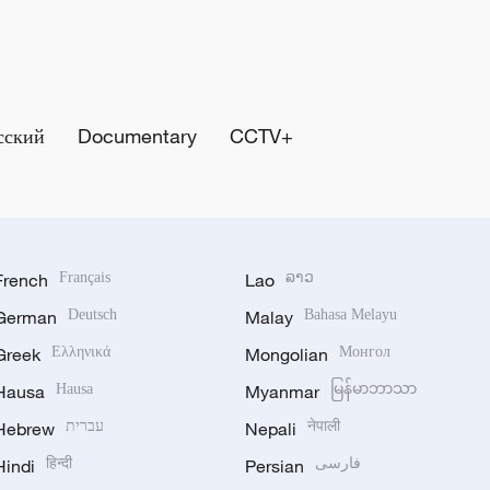
сский
Documentary
CCTV+
French
Français
Lao
ລາວ
German
Deutsch
Malay
Bahasa Melayu
Greek
Ελληνικά
Mongolian
Монгол
Hausa
Hausa
Myanmar
မြန်မာဘာသာ
Hebrew
עברית
Nepali
नेपाली
Hindi
हिन्दी
Persian
فارسی