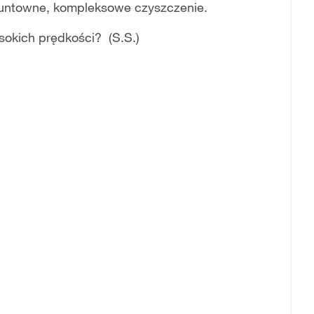
runtowne, kompleksowe czyszczenie.
ysokich prędkości? (S.S.)