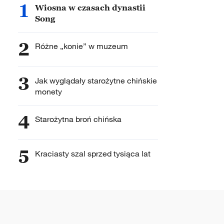
1
Wiosna w czasach dynastii
Song
2
Różne „konie” w muzeum
3
Jak wyglądały starożytne chińskie
monety
4
Starożytna broń chińska
5
Kraciasty szal sprzed tysiąca lat