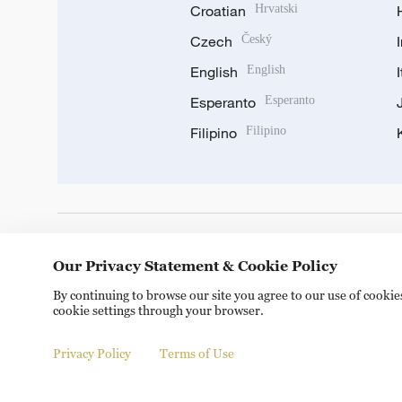
Croatian
Hrvatski
Czech
Český
English
English
Esperanto
Esperanto
Filipino
Filipino
DOWNLOAD OUR APP
Our Privacy Statement & Cookie Policy
By continuing to browse our site you agree to our use of cooki
cookie settings through your browser.
Privacy Policy
Terms of Use
Copyright © 2024 CGTN.
京ICP备20000184号
京公网安