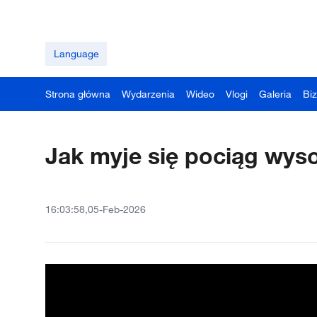
Language
Strona główna
Wydarzenia
Wideo
Vlogi
Galeria
Bi
Jak myje się pociąg wys
16:03:58,05-Feb-2026