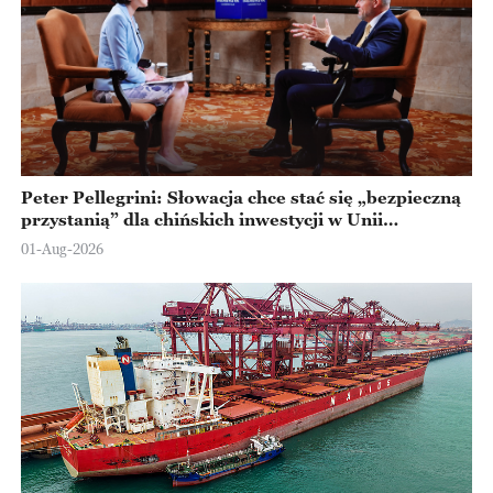
Peter Pellegrini: Słowacja chce stać się „bezpieczną
przystanią” dla chińskich inwestycji w Unii
Europejskiej
01-Aug-2026