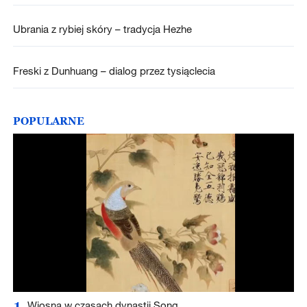
Ubrania z rybiej skóry – tradycja Hezhe
Freski z Dunhuang – dialog przez tysiąclecia
POPULARNE
1
Wiosna w czasach dynastii Song