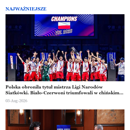
NAJWAŻNIEJSZE
Polska obroniła tytuł mistrza Ligi Narodów
Siatkówki. Biało-Czerwoni triumfowali w chińskim
Ningbo
03-Aug-2026