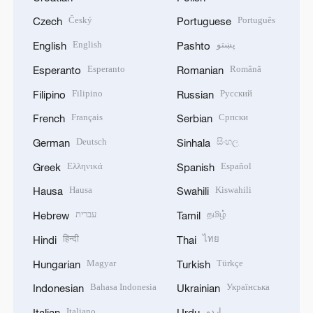
Český
Português
Czech
Portuguese
English
پښتو
English
Pashto
Esperanto
Română
Esperanto
Romanian
Filipino
Русский
Filipino
Russian
Français
Српски
French
Serbian
Deutsch
සිංහල
German
Sinhala
Ελληνικά
Español
Greek
Spanish
Hausa
Kiswahili
Hausa
Swahili
עברית
தமிழ்
Hebrew
Tamil
हिन्दी
ไทย
Hindi
Thai
Magyar
Türkçe
Hungarian
Turkish
Bahasa Indonesia
Українська
Indonesian
Ukrainian
Italiano
اردو
Italian
Urdu