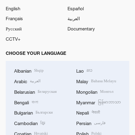
English
Español
Français
العربية
Русский
Documentary
CCTV+
CHOOSE YOUR LANGUAGE
Shqip
ລາວ
Albanian
Lao
العربية
Bahasa Melayu
Arabic
Malay
Беларуская
Монгол
Belarusian
Mongolian
বাংলা
မြန်မာဘာသာ
Bengali
Myanmar
Български
नेपाली
Bulgarian
Nepali
ខ្មែរ
فارسی
Cambodian
Persian
Hrvatski
Polski
Croatian
Polish