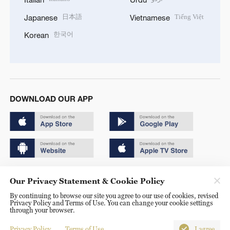
日本語
Tiếng Việt
Japanese
Vietnamese
한국어
Korean
DOWNLOAD OUR APP
Copyright © 2024 CGTN.
Our Privacy Statement & Cookie Policy
京ICP备20000184号
By continuing to browse our site you agree to our use of cookies, revised
Privacy Policy and Terms of Use. You can change your cookie settings
京公网安备 11010502050052号
through your browser.
Disinformation report hotline: 010-85061466
Privacy Policy
Terms of Use
I agree