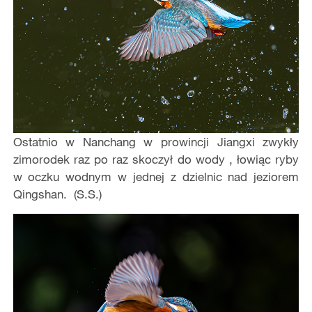
Ostatnio w Nanchang w prowincji Jiangxi zwykły
zimorodek raz po raz skoczył do wody , łowiąc ryby
w oczku wodnym w jednej z dzielnic nad jeziorem
Qingshan. (S.S.)