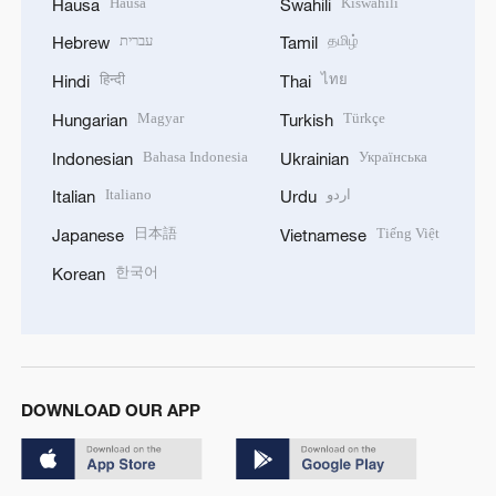
Hausa
Kiswahili
Hausa
Swahili
עברית
தமிழ்
Hebrew
Tamil
हिन्दी
ไทย
Hindi
Thai
Magyar
Türkçe
Hungarian
Turkish
Bahasa Indonesia
Українська
Indonesian
Ukrainian
Italiano
اردو
Italian
Urdu
日本語
Tiếng Việt
Japanese
Vietnamese
한국어
Korean
DOWNLOAD OUR APP