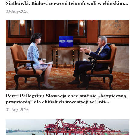
Siatkówki. Biało-Czerwoni triumfowali w chińskim
Ningbo
03-Aug-2026
Peter Pellegrini: Słowacja chce stać się „bezpieczną
przystanią” dla chińskich inwestycji w Unii
Europejskiej
01-Aug-2026