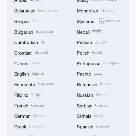
Arabic
Malay
Беларуская
Монгол
Belarusian
Mongolian
বাংলা
မြန်မာဘာသာ
Bengali
Myanmar
Български
नेपाली
Bulgarian
Nepali
ខ្មែរ
فارسی
Cambodian
Persian
Hrvatski
Polski
Croatian
Polish
Český
Português
Czech
Portuguese
English
پښتو
English
Pashto
Esperanto
Română
Esperanto
Romanian
Filipino
Русский
Filipino
Russian
Français
Српски
French
Serbian
Deutsch
සිංහල
German
Sinhala
Ελληνικά
Español
Greek
Spanish