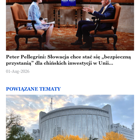
Peter Pellegrini: Słowacja chce stać się „bezpieczną
przystanią” dla chińskich inwestycji w Unii
Europejskiej
01-Aug-2026
POWIĄZANE TEMATY