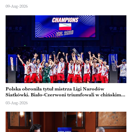
09-Aug-2026
Polska obroniła tytuł mistrza Ligi Narodów
Siatkówki. Biało-Czerwoni triumfowali w chińskim
Ningbo
03-Aug-2026