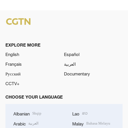
EXPLORE MORE
English
Español
Français
العربية
Русский
Documentary
CCTV+
CHOOSE YOUR LANGUAGE
Shqip
ລາວ
Albanian
Lao
العربية
Bahasa Melayu
Arabic
Malay