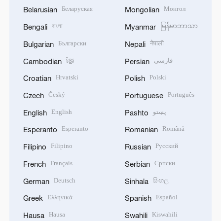
Беларуская
Монгол
Belarusian
Mongolian
বাংলা
မြန်မာဘာသာ
Bengali
Myanmar
Български
नेपाली
Bulgarian
Nepali
ខ្មែរ
فارسی
Cambodian
Persian
Hrvatski
Polski
Croatian
Polish
Český
Português
Czech
Portuguese
English
پښتو
English
Pashto
Esperanto
Română
Esperanto
Romanian
Filipino
Русский
Filipino
Russian
Français
Српски
French
Serbian
Deutsch
සිංහල
German
Sinhala
Ελληνικά
Español
Greek
Spanish
Hausa
Kiswahili
Hausa
Swahili