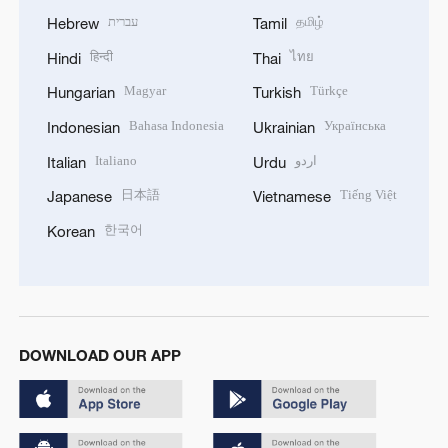
עברית
தமிழ்
Hebrew
Tamil
हिन्दी
ไทย
Hindi
Thai
Magyar
Türkçe
Hungarian
Turkish
Bahasa Indonesia
Українська
Indonesian
Ukrainian
Italiano
اردو
Italian
Urdu
日本語
Tiếng Việt
Japanese
Vietnamese
한국어
Korean
DOWNLOAD OUR APP