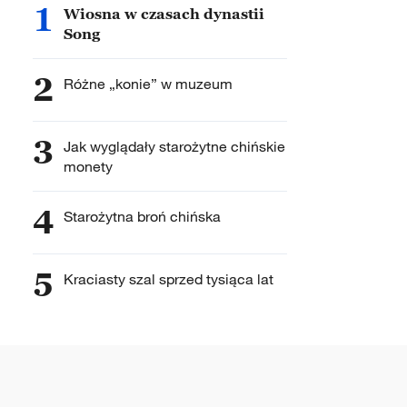
1
Wiosna w czasach dynastii
Song
2
Różne „konie” w muzeum
3
Jak wyglądały starożytne chińskie
monety
4
Starożytna broń chińska
5
Kraciasty szal sprzed tysiąca lat