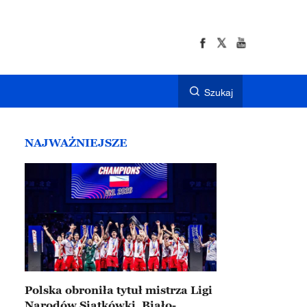
Szukaj
NAJWAŻNIEJSZE
Polska obroniła tytuł mistrza Ligi
Narodów Siatkówki. Biało-