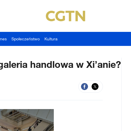
znes
Społeczeństwo
Kultura
aleria handlowa w Xi’anie?