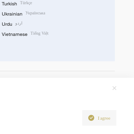
Turkish
Türkçe
Ukrainian
Українська
Urdu
اردو
Vietnamese
Tiếng Việt
I agree
6