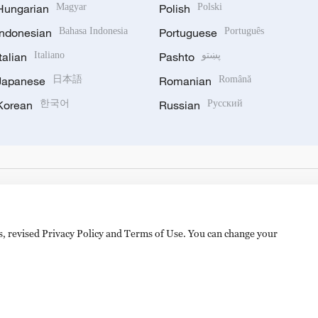
Hungarian
Magyar
Polish
Polski
Indonesian
Bahasa Indonesia
Portuguese
Português
Italian
Italiano
Pashto
پښتو
Japanese
日本語
Romanian
Română
Korean
한국어
Russian
Русский
es, revised Privacy Policy and Terms of Use. You can change your
备 11010502050052号
Disinformation report hotline: 010-8506146