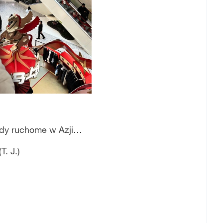
hody ruchome w Azji…
. J.)