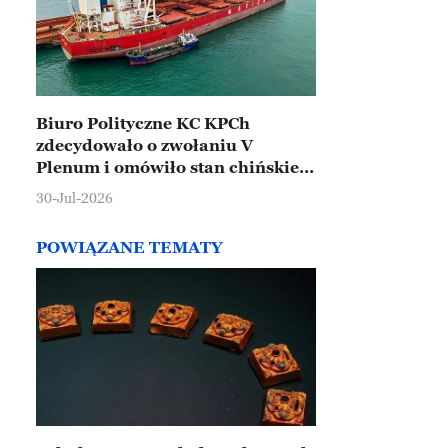
Biuro Polityczne KC KPCh
zdecydowało o zwołaniu V
Plenum i omówiło stan chińskiej
gospodarki
30-Jul-2026
POWIĄZANE TEMATY