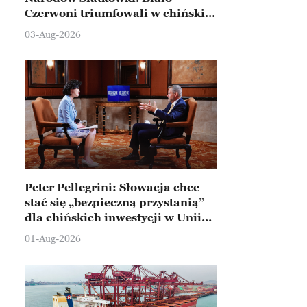
Czerwoni triumfowali w chińskim
Ningbo
03-Aug-2026
Peter Pellegrini: Słowacja chce
stać się „bezpieczną przystanią”
dla chińskich inwestycji w Unii
Europejskiej
01-Aug-2026