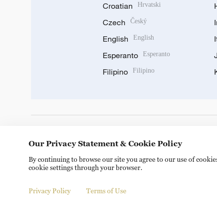
Croatian
Hrvatski
Czech
Český
English
English
Esperanto
Esperanto
Filipino
Filipino
DOWNLOAD OUR APP
Our Privacy Statement & Cookie Policy
By continuing to browse our site you agree to our use of cooki
cookie settings through your browser.
Privacy Policy
Terms of Use
Copyright © 2024 CGTN.
京ICP备20000184号
京公网安