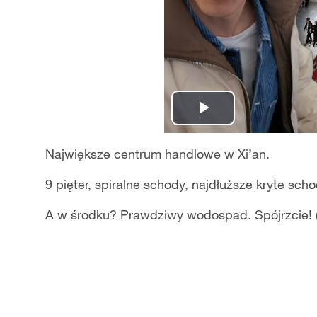
Play
Video
Największe centrum handlowe w Xi’an.
9 pięter, spiralne schody, najdłuższe kryte sc
A w środku? Prawdziwy wodospad. Spójrzcie! (T