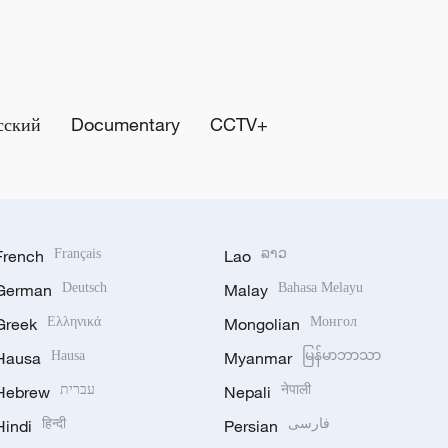
сский
Documentary
CCTV+
French
Français
Lao
ລາວ
German
Deutsch
Malay
Bahasa Melayu
Greek
Ελληνικά
Mongolian
Монгол
Hausa
Hausa
Myanmar
မြန်မာဘာသာ
Hebrew
עברית
Nepali
नेपाली
Hindi
हिन्दी
Persian
فارسی