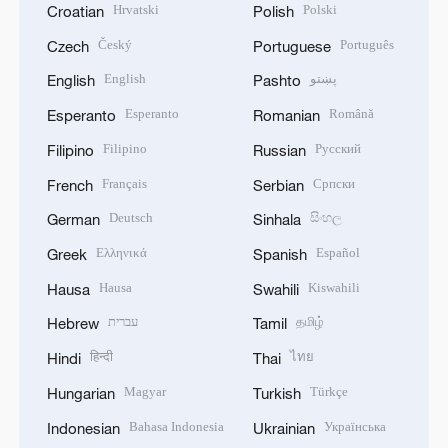
Hrvatski
Polski
Croatian
Polish
Český
Português
Czech
Portuguese
English
پښتو
English
Pashto
Esperanto
Română
Esperanto
Romanian
Filipino
Русский
Filipino
Russian
Français
Српски
French
Serbian
Deutsch
සිංහල
German
Sinhala
Ελληνικά
Español
Greek
Spanish
Hausa
Kiswahili
Hausa
Swahili
עברית
தமிழ்
Hebrew
Tamil
हिन्दी
ไทย
Hindi
Thai
Magyar
Türkçe
Hungarian
Turkish
Bahasa Indonesia
Українська
Indonesian
Ukrainian