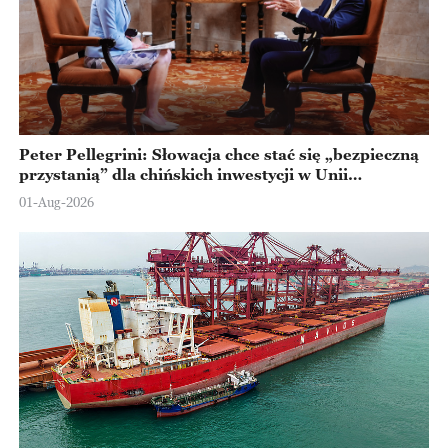
Peter Pellegrini: Słowacja chce stać się „bezpieczną
przystanią” dla chińskich inwestycji w Unii
Europejskiej
01-Aug-2026