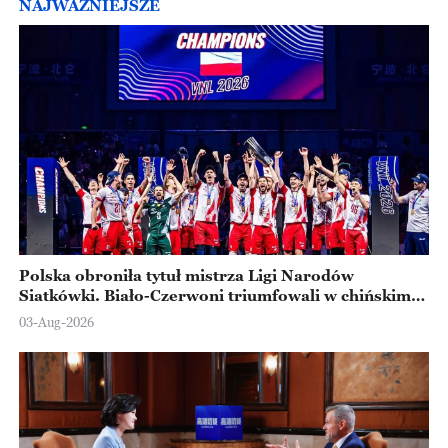
NAJWAŻNIEJSZE
Polska obroniła tytuł mistrza Ligi Narodów
Siatkówki. Biało-Czerwoni triumfowali w chińskim
Ningbo
03-Aug-2026