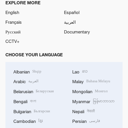
EXPLORE MORE
English
Español
Français
العربية
Русский
Documentary
CCTV+
CHOOSE YOUR LANGUAGE
Shqip
ລາວ
Albanian
Lao
العربية
Bahasa Melayu
Arabic
Malay
Беларуская
Монгол
Belarusian
Mongolian
বাংলা
မြန်မာဘာသာ
Bengali
Myanmar
Български
नेपाली
Bulgarian
Nepali
ខ្មែរ
فارسی
Cambodian
Persian