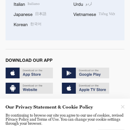
Italiano
اردو
Italian
Urdu
日本語
Tiếng Việt
Japanese
Vietnamese
한국어
Korean
DOWNLOAD OUR APP
Copyright © 2024 CGTN.
Our Privacy Statement & Cookie Policy
京ICP备20000184号
By continuing to browse our site you agree to our use of cookies, revised
Privacy Policy and Terms of Use. You can change your cookie settings
京公网安备 11010502050052号
through your browser.