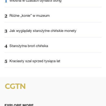
1
Wiosna w czasach dynastii Song
2
Różne „konie” w muzeum
3
Jak wyglądały starożytne chińskie monety
4
Starożytna broń chińska
5
Kraciasty szal sprzed tysiąca lat
EXPLORE MORE