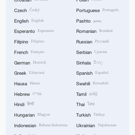
Český
Português
Czech
Portuguese
English
پښتو
English
Pashto
Esperanto
Română
Esperanto
Romanian
Filipino
Русский
Filipino
Russian
Français
Српски
French
Serbian
Deutsch
සිංහල
German
Sinhala
Ελληνικά
Español
Greek
Spanish
Hausa
Kiswahili
Hausa
Swahili
עברית
தமிழ்
Hebrew
Tamil
हिन्दी
ไทย
Hindi
Thai
Magyar
Türkçe
Hungarian
Turkish
Bahasa Indonesia
Українська
Indonesian
Ukrainian