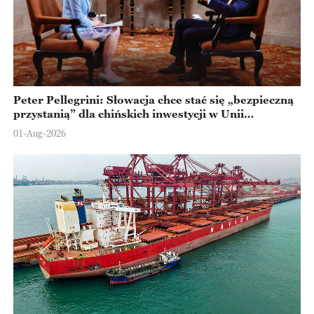
Peter Pellegrini: Słowacja chce stać się „bezpieczną
przystanią” dla chińskich inwestycji w Unii
Europejskiej
01-Aug-2026