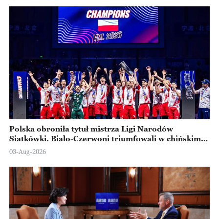
Polska obroniła tytuł mistrza Ligi Narodów
Siatkówki. Biało-Czerwoni triumfowali w chińskim
Ningbo
03-Aug-2026