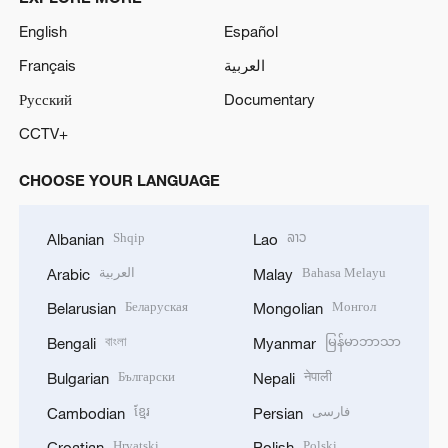
English
Español
Français
العربية
Русский
Documentary
CCTV+
CHOOSE YOUR LANGUAGE
Shqip
ລາວ
Albanian
Lao
العربية
Bahasa Melayu
Arabic
Malay
Беларуская
Монгол
Belarusian
Mongolian
বাংলা
မြန်မာဘာသာ
Bengali
Myanmar
Български
नेपाली
Bulgarian
Nepali
ខ្មែរ
فارسی
Cambodian
Persian
Hrvatski
Polski
Croatian
Polish