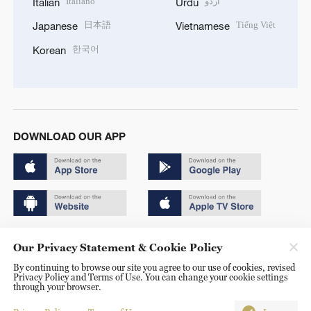
Italiano
اردو
Italian
Urdu
日本語
Tiếng Việt
Japanese
Vietnamese
한국어
Korean
DOWNLOAD OUR APP
Copyright © 2024 CGTN.
Our Privacy Statement & Cookie Policy
京ICP备20000184号
By continuing to browse our site you agree to our use of cookies, revised
Privacy Policy and Terms of Use. You can change your cookie settings
京公网安备 11010502050052号
through your browser.
Disinformation report hotline: 010-85061466