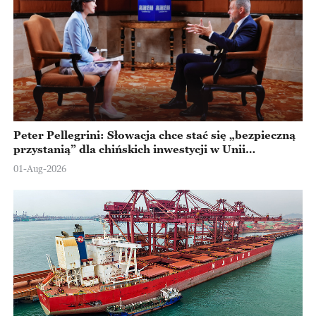
Peter Pellegrini: Słowacja chce stać się „bezpieczną
przystanią” dla chińskich inwestycji w Unii
Europejskiej
01-Aug-2026