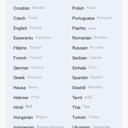
Hrvatski
Polski
Croatian
Polish
Český
Português
Czech
Portuguese
English
پښتو
English
Pashto
Esperanto
Română
Esperanto
Romanian
Filipino
Русский
Filipino
Russian
Français
Српски
French
Serbian
Deutsch
සිංහල
German
Sinhala
Ελληνικά
Español
Greek
Spanish
Hausa
Kiswahili
Hausa
Swahili
עברית
தமிழ்
Hebrew
Tamil
हिन्दी
ไทย
Hindi
Thai
Magyar
Türkçe
Hungarian
Turkish
Bahasa Indonesia
Українська
Indonesian
Ukrainian