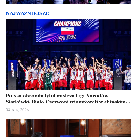
NAJWAŻNIEJSZE
Polska obroniła tytuł mistrza Ligi Narodów
Siatkówki. Biało-Czerwoni triumfowali w chińskim
Ningbo
03-Aug-2026