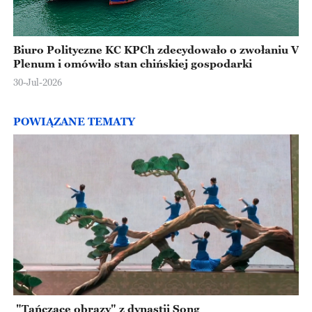
Biuro Polityczne KC KPCh zdecydowało o zwołaniu V
Plenum i omówiło stan chińskiej gospodarki
30-Jul-2026
POWIĄZANE TEMATY
"Tańczące obrazy" z dynastii Song