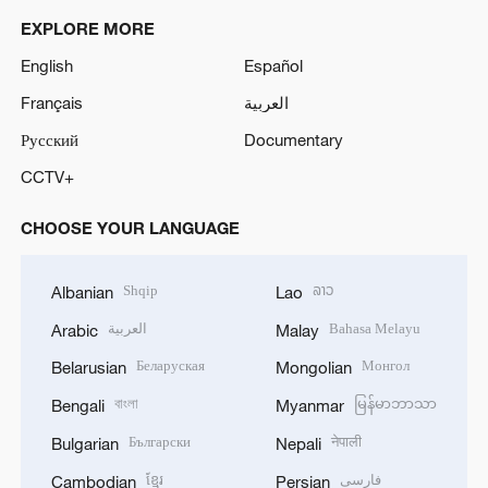
EXPLORE MORE
English
Español
Français
العربية
Русский
Documentary
CCTV+
CHOOSE YOUR LANGUAGE
Shqip
ລາວ
Albanian
Lao
العربية
Bahasa Melayu
Arabic
Malay
Беларуская
Монгол
Belarusian
Mongolian
বাংলা
မြန်မာဘာသာ
Bengali
Myanmar
Български
नेपाली
Bulgarian
Nepali
ខ្មែរ
فارسی
Cambodian
Persian