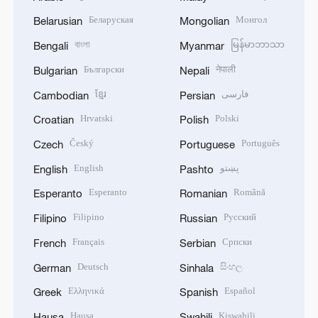
Беларуская
Монгол
Belarusian
Mongolian
বাংলা
မြန်မာဘာသာ
Bengali
Myanmar
Български
नेपाली
Bulgarian
Nepali
ខ្មែរ
فارسی
Cambodian
Persian
Hrvatski
Polski
Croatian
Polish
Český
Português
Czech
Portuguese
English
پښتو
English
Pashto
Esperanto
Română
Esperanto
Romanian
Filipino
Русский
Filipino
Russian
Français
Српски
French
Serbian
Deutsch
සිංහල
German
Sinhala
Ελληνικά
Español
Greek
Spanish
Hausa
Kiswahili
Hausa
Swahili