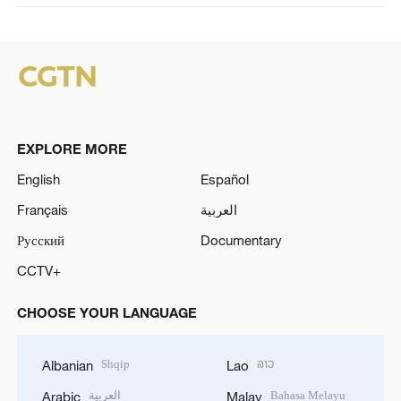
EXPLORE MORE
English
Español
Français
العربية
Русский
Documentary
CCTV+
CHOOSE YOUR LANGUAGE
Shqip
ລາວ
Albanian
Lao
العربية
Bahasa Melayu
Arabic
Malay