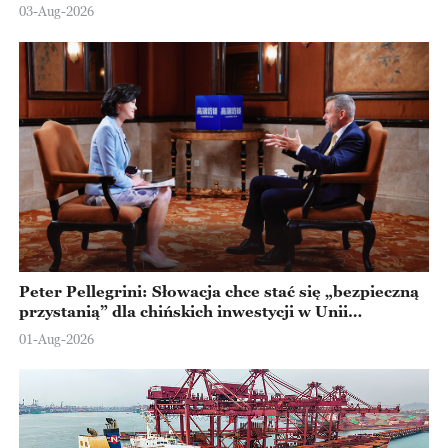
Ningbo
03-Aug-2026
Peter Pellegrini: Słowacja chce stać się „bezpieczną
przystanią” dla chińskich inwestycji w Unii
Europejskiej
01-Aug-2026