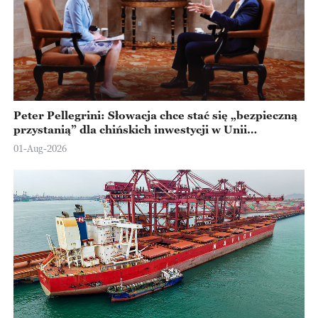
Peter Pellegrini: Słowacja chce stać się „bezpieczną
przystanią” dla chińskich inwestycji w Unii
Europejskiej
01-Aug-2026