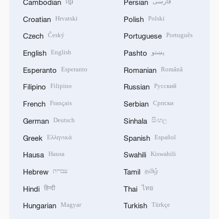
ខ្មែរ
فارسی
Cambodian
Persian
Hrvatski
Polski
Croatian
Polish
Český
Português
Czech
Portuguese
English
پښتو
English
Pashto
Esperanto
Română
Esperanto
Romanian
Filipino
Русский
Filipino
Russian
Français
Српски
French
Serbian
Deutsch
සිංහල
German
Sinhala
Ελληνικά
Español
Greek
Spanish
Hausa
Kiswahili
Hausa
Swahili
עברית
தமிழ்
Hebrew
Tamil
हिन्दी
ไทย
Hindi
Thai
Magyar
Türkçe
Hungarian
Turkish