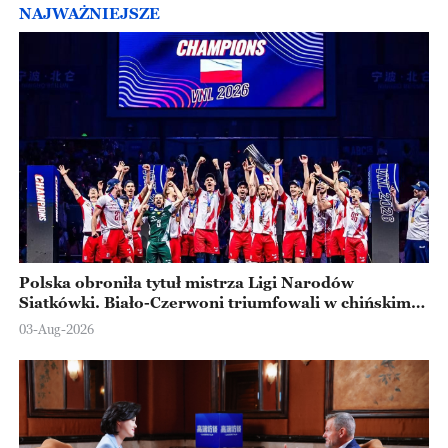
NAJWAŻNIEJSZE
Polska obroniła tytuł mistrza Ligi Narodów
Siatkówki. Biało-Czerwoni triumfowali w chińskim
Ningbo
03-Aug-2026