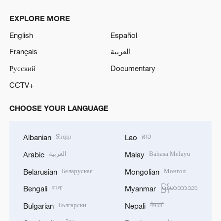
EXPLORE MORE
English
Español
Français
العربية
Русский
Documentary
CCTV+
CHOOSE YOUR LANGUAGE
Shqip
ລາວ
Albanian
Lao
العربية
Bahasa Melayu
Arabic
Malay
Беларуская
Монгол
Belarusian
Mongolian
বাংলা
မြန်မာဘာသာ
Bengali
Myanmar
Български
नेपाली
Bulgarian
Nepali