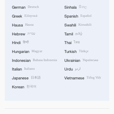
Deutsch
සිංහල
German
Sinhala
Ελληνικά
Español
Greek
Spanish
Hausa
Kiswahili
Hausa
Swahili
עברית
தமிழ்
Hebrew
Tamil
हिन्दी
ไทย
Hindi
Thai
Magyar
Türkçe
Hungarian
Turkish
Bahasa Indonesia
Українська
Indonesian
Ukrainian
Italiano
اردو
Italian
Urdu
日本語
Tiếng Việt
Japanese
Vietnamese
한국어
Korean