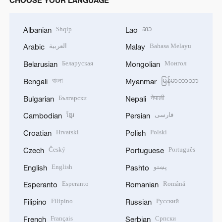
CHOOSE YOUR LANGUAGE
Shqip
ລາວ
Albanian
Lao
العربية
Bahasa Melayu
Arabic
Malay
Беларуская
Монгол
Belarusian
Mongolian
বাংলা
မြန်မာဘာသာ
Bengali
Myanmar
Български
नेपाली
Bulgarian
Nepali
ខ្មែរ
فارسی
Cambodian
Persian
Hrvatski
Polski
Croatian
Polish
Český
Português
Czech
Portuguese
English
پښتو
English
Pashto
Esperanto
Română
Esperanto
Romanian
Filipino
Русский
Filipino
Russian
Français
Српски
French
Serbian