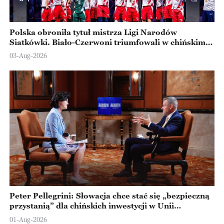
Polska obroniła tytuł mistrza Ligi Narodów
Siatkówki. Biało-Czerwoni triumfowali w chińskim
Ningbo
03-Aug-2026
Peter Pellegrini: Słowacja chce stać się „bezpieczną
przystanią” dla chińskich inwestycji w Unii
Europejskiej
01-Aug-2026