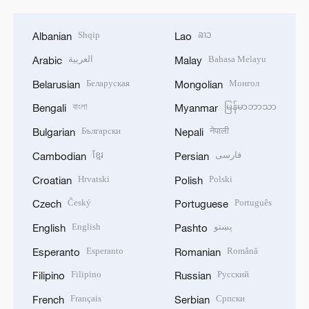
Shqip
ລາວ
Albanian
Lao
العربية
Bahasa Melayu
Arabic
Malay
Беларуская
Монгол
Belarusian
Mongolian
বাংলা
မြန်မာဘာသာ
Bengali
Myanmar
Български
नेपाली
Bulgarian
Nepali
ខ្មែរ
فارسی
Cambodian
Persian
Hrvatski
Polski
Croatian
Polish
Český
Português
Czech
Portuguese
English
پښتو
English
Pashto
Esperanto
Română
Esperanto
Romanian
Filipino
Русский
Filipino
Russian
Français
Српски
French
Serbian