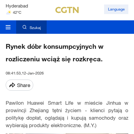
Hyderabad
Language
42°C
Mumbai
31°C
Szukaj
Rynek dóbr konsumpcyjnych w
rozliczeniu wciąż się rozkręca.
08:41:53,12-Jan-2026
Share
Pawilon Huawei Smart Life w mieście Jinhua w
prowincji Zhejiang tętni życiem - klienci pytają o
politykę dopłat, oglądają i kupują samochody oraz
wybierają produkty elektroniczne. (M.Y.)