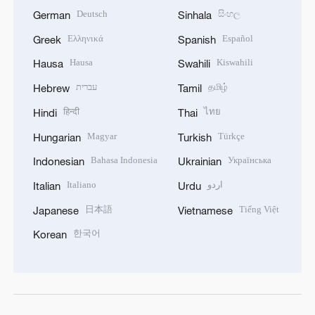
Deutsch
සිංහල
German
Sinhala
Ελληνικά
Español
Greek
Spanish
Hausa
Kiswahili
Hausa
Swahili
עברית
தமிழ்
Hebrew
Tamil
हिन्दी
ไทย
Hindi
Thai
Magyar
Türkçe
Hungarian
Turkish
Bahasa Indonesia
Українська
Indonesian
Ukrainian
Italiano
اردو
Italian
Urdu
日本語
Tiếng Việt
Japanese
Vietnamese
한국어
Korean