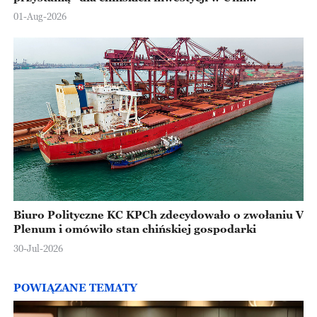
Europejskiej
01-Aug-2026
Biuro Polityczne KC KPCh zdecydowało o zwołaniu V
Plenum i omówiło stan chińskiej gospodarki
30-Jul-2026
POWIĄZANE TEMATY