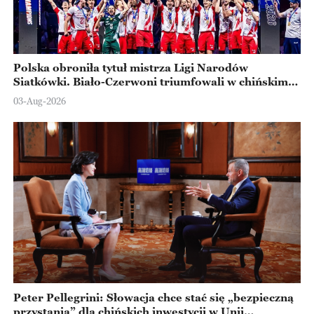
Polska obroniła tytuł mistrza Ligi Narodów
Siatkówki. Biało-Czerwoni triumfowali w chińskim
Ningbo
03-Aug-2026
Peter Pellegrini: Słowacja chce stać się „bezpieczną
przystanią” dla chińskich inwestycji w Unii