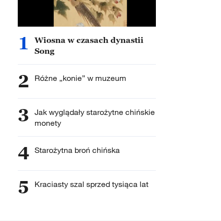
1
Wiosna w czasach dynastii
Song
2
Różne „konie” w muzeum
3
Jak wyglądały starożytne chińskie
monety
4
Starożytna broń chińska
5
Kraciasty szal sprzed tysiąca lat