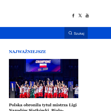
Szukaj
NAJWAŻNIEJSZE
Polska obroniła tytuł mistrza Ligi
Narodów Siatkówki. Biało-