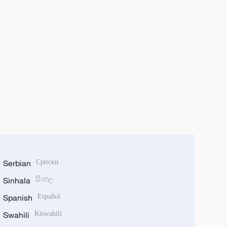
Serbian
Српски
Sinhala
සිංහල
Spanish
Español
Swahili
Kiswahili