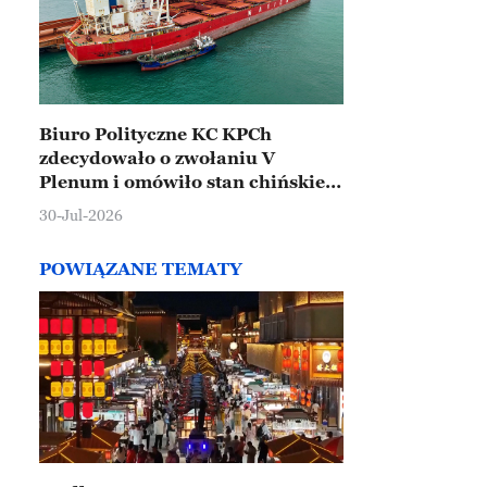
Biuro Polityczne KC KPCh
zdecydowało o zwołaniu V
Plenum i omówiło stan chińskiej
gospodarki
30-Jul-2026
POWIĄZANE TEMATY