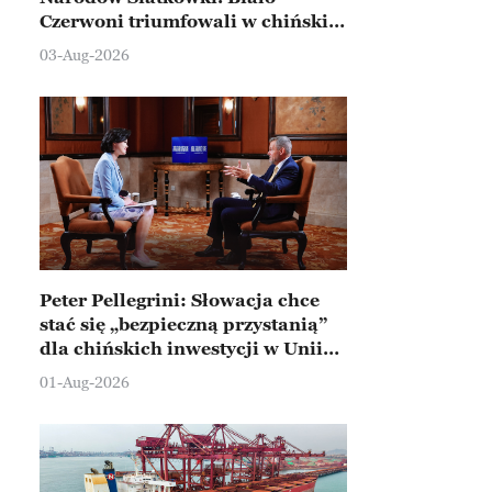
Czerwoni triumfowali w chińskim
Ningbo
03-Aug-2026
Peter Pellegrini: Słowacja chce
stać się „bezpieczną przystanią”
dla chińskich inwestycji w Unii
Europejskiej
01-Aug-2026