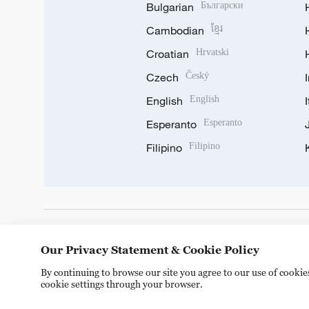
Bulgarian
Български
Cambodian
ខ្មែរ
Croatian
Hrvatski
Czech
Český
English
English
Esperanto
Esperanto
Filipino
Filipino
DOWNLOAD OUR APP
Our Privacy Statement & Cookie Policy
By continuing to browse our site you agree to our use of cooki
cookie settings through your browser.