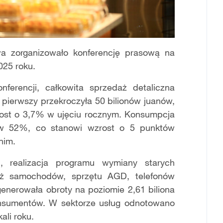
wa zorganizowało konferencję prasową na
025 roku.
ferencji, całkowita sprzedaż detaliczna
pierwszy przekroczyła 50 bilionów juanów,
zrost o 3,7% w ujęciu rocznym. Konsumpcja
 w 52%, co stanowi wzrost o 5 punktów
nim.
, realizacja programu wymiany starych
ż samochodów, sprzętu AGD, telefonów
nerowała obroty na poziomie 2,61 biliona
onsumentów. W sektorze usług odnotowano
ali roku.