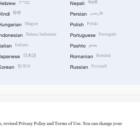
Hebrew
עברית
Nepali
नेपाली
Hindi
हिन्दी
Persian
فارسی
Hungarian
Magyar
Polish
Polski
Indonesian
Bahasa Indonesia
Portuguese
Português
Italian
Italiano
Pashto
پښتو
Japanese
日本語
Romanian
Română
Korean
한국어
Russian
Русский
es, revised Privacy Policy and Terms of Use. You can change your