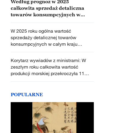
Według prognoz w 2025
całkowita sprzedaż detaliczna
towarów konsumpcyjnych w
Chinach przekroczy 50 bilionów
juanów
W 2025 roku ogólna wartość
sprzedaży detalicznej towarów
konsumpcyjnych w całym kraju
przekroczyła 50 bilionów juanów
Korytarz wywiadów z ministrami: W
zeszłym roku całkowita wartość
produkcji morskiej przekroczyła 11
bilionów juanów
POPULARNE