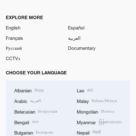
EXPLORE MORE
English
Español
Français
العربية
Русский
Documentary
CCTV+
CHOOSE YOUR LANGUAGE
Shqip
ລາວ
Albanian
Lao
العربية
Bahasa Melayu
Arabic
Malay
Беларуская
Монгол
Belarusian
Mongolian
বাংলা
မြန်မာဘာသာ
Bengali
Myanmar
Български
नेपाली
Bulgarian
Nepali