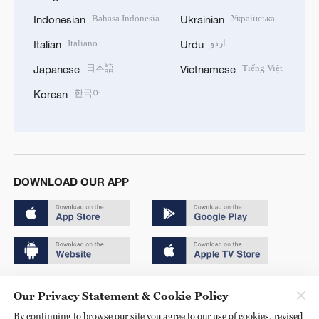
Bahasa Indonesia
Українська
Indonesian
Ukrainian
Italiano
اردو
Italian
Urdu
日本語
Tiếng Việt
Japanese
Vietnamese
한국어
Korean
DOWNLOAD OUR APP
Copyright © 2024 CGTN.
Our Privacy Statement & Cookie Policy
京ICP备20000184号
By continuing to browse our site you agree to our use of cookies, revised