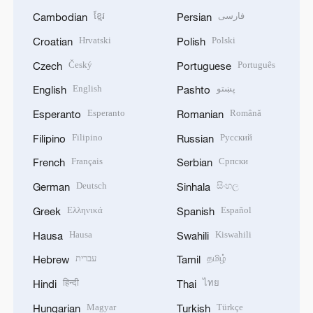
ខ្មែរ
فارسی
Cambodian
Persian
Hrvatski
Polski
Croatian
Polish
Český
Português
Czech
Portuguese
English
پښتو
English
Pashto
Esperanto
Română
Esperanto
Romanian
Filipino
Русский
Filipino
Russian
Français
Српски
French
Serbian
Deutsch
සිංහල
German
Sinhala
Ελληνικά
Español
Greek
Spanish
Hausa
Kiswahili
Hausa
Swahili
עברית
தமிழ்
Hebrew
Tamil
हिन्दी
ไทย
Hindi
Thai
Magyar
Türkçe
Hungarian
Turkish