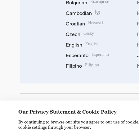
Bulgarian
Български
Cambodian
ខ្មែរ
Croatian
Hrvatski
Czech
Český
English
English
Esperanto
Esperanto
Filipino
Filipino
DOWNLOAD OUR APP
Our Privacy Statement & Cookie Policy
By continuing to browse our site you agree to our use of cooki
cookie settings through your browser.