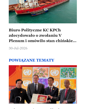
Biuro Polityczne KC KPCh
zdecydowało o zwołaniu V
Plenum i omówiło stan chińskiej
gospodarki
30-Jul-2026
POWIĄZANE TEMATY