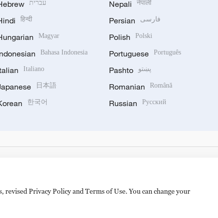
Hebrew
עברית
Nepali
नेपाली
Hindi
हिन्दी
Persian
فارسی
Hungarian
Magyar
Polish
Polski
Indonesian
Bahasa Indonesia
Portuguese
Português
Italian
Italiano
Pashto
پښتو
Japanese
日本語
Romanian
Română
Korean
한국어
Russian
Русский
es, revised Privacy Policy and Terms of Use. You can change your