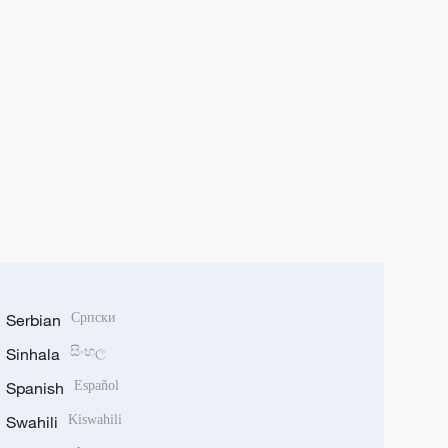
Serbian
Српски
Sinhala
සිංහල
Spanish
Español
Swahili
Kiswahili