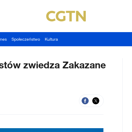
znes
Społeczeństwo
Kultura
ystów zwiedza Zakazane