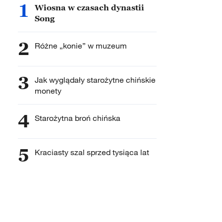
1
Wiosna w czasach dynastii
Song
2
Różne „konie” w muzeum
3
Jak wyglądały starożytne chińskie
monety
4
Starożytna broń chińska
5
Kraciasty szal sprzed tysiąca lat