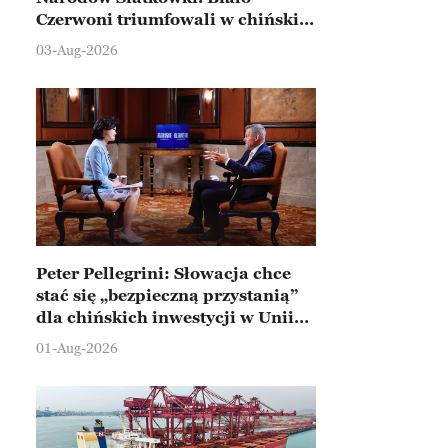
Czerwoni triumfowali w chińskim
Ningbo
03-Aug-2026
Peter Pellegrini: Słowacja chce
stać się „bezpieczną przystanią”
dla chińskich inwestycji w Unii
Europejskiej
01-Aug-2026