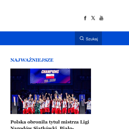
Szukaj
NAJWAŻNIEJSZE
Polska obroniła tytuł mistrza Ligi
Narodów Siatkówki. Biało-