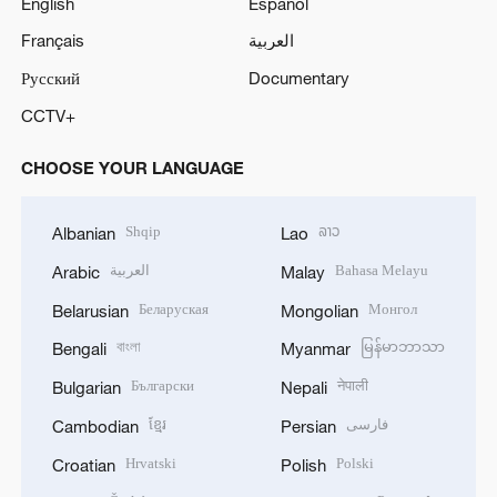
English
Español
Français
العربية
Русский
Documentary
CCTV+
CHOOSE YOUR LANGUAGE
Shqip
ລາວ
Albanian
Lao
العربية
Bahasa Melayu
Arabic
Malay
Беларуская
Монгол
Belarusian
Mongolian
বাংলা
မြန်မာဘာသာ
Bengali
Myanmar
Български
नेपाली
Bulgarian
Nepali
ខ្មែរ
فارسی
Cambodian
Persian
Hrvatski
Polski
Croatian
Polish