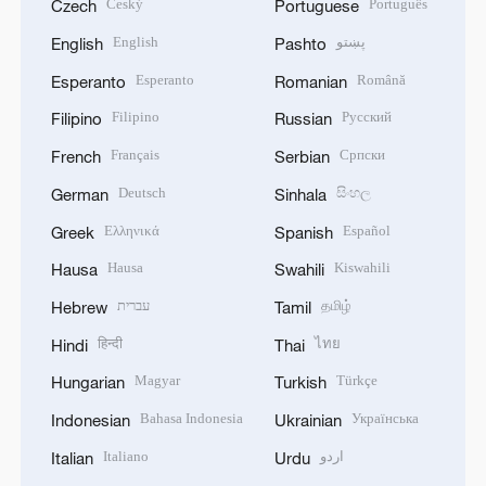
Český
Português
Czech
Portuguese
English
پښتو
English
Pashto
Esperanto
Română
Esperanto
Romanian
Filipino
Русский
Filipino
Russian
Français
Српски
French
Serbian
Deutsch
සිංහල
German
Sinhala
Ελληνικά
Español
Greek
Spanish
Hausa
Kiswahili
Hausa
Swahili
עברית
தமிழ்
Hebrew
Tamil
हिन्दी
ไทย
Hindi
Thai
Magyar
Türkçe
Hungarian
Turkish
Bahasa Indonesia
Українська
Indonesian
Ukrainian
Italiano
اردو
Italian
Urdu