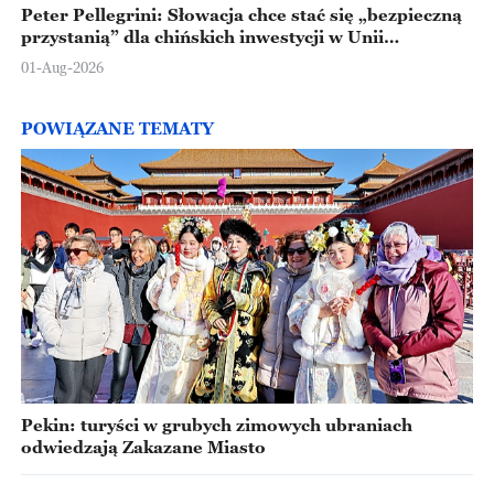
Peter Pellegrini: Słowacja chce stać się „bezpieczną
przystanią” dla chińskich inwestycji w Unii
Europejskiej
01-Aug-2026
POWIĄZANE TEMATY
Pekin: turyści w grubych zimowych ubraniach
odwiedzają Zakazane Miasto