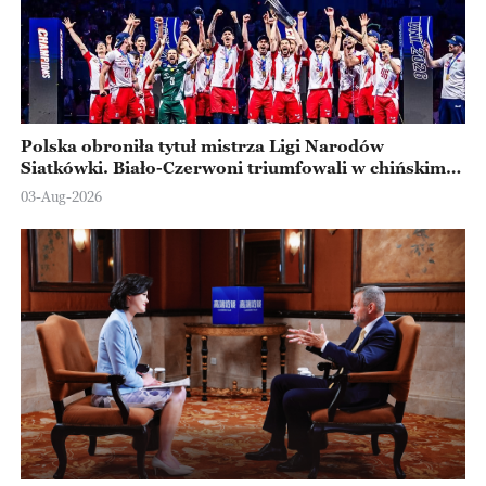
Polska obroniła tytuł mistrza Ligi Narodów
Siatkówki. Biało-Czerwoni triumfowali w chińskim
Ningbo
03-Aug-2026