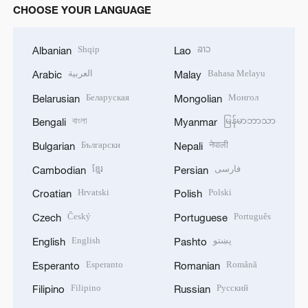
CHOOSE YOUR LANGUAGE
Shqip
ລາວ
Albanian
Lao
العربية
Bahasa Melayu
Arabic
Malay
Беларуская
Монгол
Belarusian
Mongolian
বাংলা
မြန်မာဘာသာ
Bengali
Myanmar
Български
नेपाली
Bulgarian
Nepali
ខ្មែរ
فارسی
Cambodian
Persian
Hrvatski
Polski
Croatian
Polish
Český
Português
Czech
Portuguese
English
پښتو
English
Pashto
Esperanto
Română
Esperanto
Romanian
Filipino
Русский
Filipino
Russian