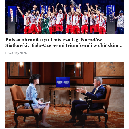
Polska obroniła tytuł mistrza Ligi Narodów
Siatkówki. Biało-Czerwoni triumfowali w chińskim
Ningbo
03-Aug-2026