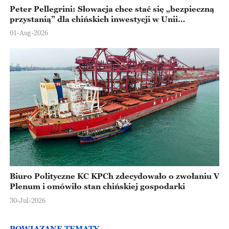
Peter Pellegrini: Słowacja chce stać się „bezpieczną
przystanią” dla chińskich inwestycji w Unii
Europejskiej
01-Aug-2026
Biuro Polityczne KC KPCh zdecydowało o zwołaniu V
Plenum i omówiło stan chińskiej gospodarki
30-Jul-2026
POWIĄZANE TEMATY