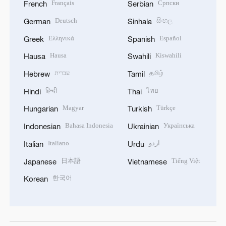
Français
Српски
French
Serbian
Deutsch
සිංහල
German
Sinhala
Ελληνικά
Español
Greek
Spanish
Hausa
Kiswahili
Hausa
Swahili
עברית
தமிழ்
Hebrew
Tamil
हिन्दी
ไทย
Hindi
Thai
Magyar
Türkçe
Hungarian
Turkish
Bahasa Indonesia
Українська
Indonesian
Ukrainian
Italiano
اردو
Italian
Urdu
日本語
Tiếng Việt
Japanese
Vietnamese
한국어
Korean