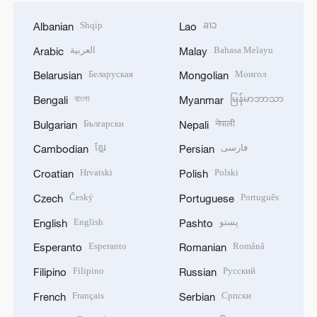
Shqip
ລາວ
Albanian
Lao
العربية
Bahasa Melayu
Arabic
Malay
Беларуская
Монгол
Belarusian
Mongolian
বাংলা
မြန်မာဘာသာ
Bengali
Myanmar
Български
नेपाली
Bulgarian
Nepali
ខ្មែរ
فارسی
Cambodian
Persian
Hrvatski
Polski
Croatian
Polish
Český
Português
Czech
Portuguese
English
پښتو
English
Pashto
Esperanto
Română
Esperanto
Romanian
Filipino
Русский
Filipino
Russian
Français
Српски
French
Serbian