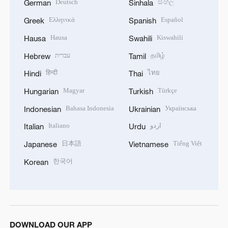
Deutsch
සිංහල
German
Sinhala
Ελληνικά
Español
Greek
Spanish
Hausa
Kiswahili
Hausa
Swahili
עברית
தமிழ்
Hebrew
Tamil
हिन्दी
ไทย
Hindi
Thai
Magyar
Türkçe
Hungarian
Turkish
Bahasa Indonesia
Українська
Indonesian
Ukrainian
Italiano
اردو
Italian
Urdu
日本語
Tiếng Việt
Japanese
Vietnamese
한국어
Korean
DOWNLOAD OUR APP