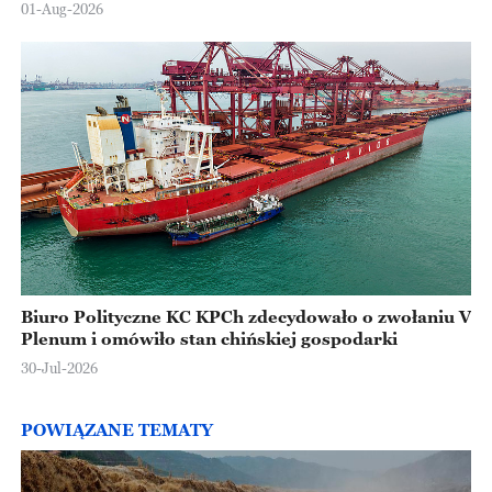
Europejskiej
01-Aug-2026
Biuro Polityczne KC KPCh zdecydowało o zwołaniu V
Plenum i omówiło stan chińskiej gospodarki
30-Jul-2026
POWIĄZANE TEMATY