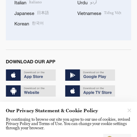
Italiano
اردو
Italian
Urdu
日本語
Tiếng Việt
Japanese
Vietnamese
한국어
Korean
DOWNLOAD OUR APP
Copyright © 2024 CGTN.
Our Privacy Statement & Cookie Policy
京ICP备20000184号
By continuing to browse our site you agree to our use of cookies, revised
Privacy Policy and Terms of Use. You can change your cookie settings
京公网安备 11010502050052号
through your browser.
Disinformation report hotline: 010-85061466