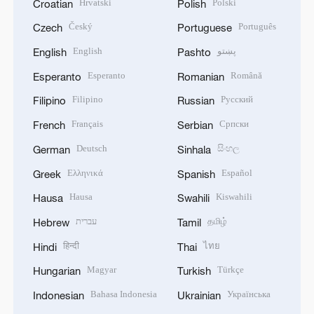
Hrvatski
Polski
Croatian
Polish
Český
Português
Czech
Portuguese
English
پښتو
English
Pashto
Esperanto
Română
Esperanto
Romanian
Filipino
Русский
Filipino
Russian
Français
Српски
French
Serbian
Deutsch
සිංහල
German
Sinhala
Ελληνικά
Español
Greek
Spanish
Hausa
Kiswahili
Hausa
Swahili
עברית
தமிழ்
Hebrew
Tamil
हिन्दी
ไทย
Hindi
Thai
Magyar
Türkçe
Hungarian
Turkish
Bahasa Indonesia
Українська
Indonesian
Ukrainian