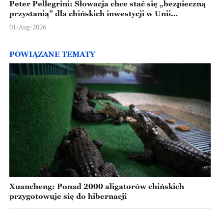
Peter Pellegrini: Słowacja chce stać się „bezpieczną
przystanią” dla chińskich inwestycji w Unii
Europejskiej
01-Aug-2026
POWIĄZANE TEMATY
Xuancheng: Ponad 2000 aligatorów chińskich
przygotowuje się do hibernacji