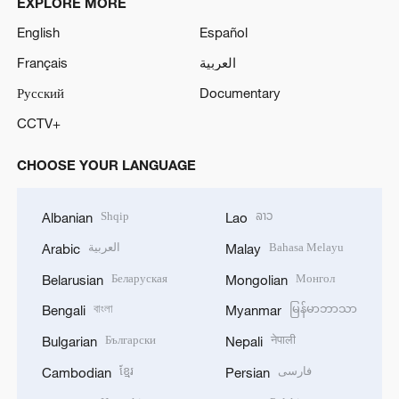
EXPLORE MORE
English
Español
Français
العربية
Русский
Documentary
CCTV+
CHOOSE YOUR LANGUAGE
Shqip
ລາວ
Albanian
Lao
العربية
Bahasa Melayu
Arabic
Malay
Беларуская
Монгол
Belarusian
Mongolian
বাংলা
မြန်မာဘာသာ
Bengali
Myanmar
Български
नेपाली
Bulgarian
Nepali
ខ្មែរ
فارسی
Cambodian
Persian