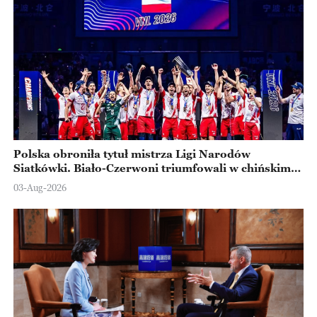
Polska obroniła tytuł mistrza Ligi Narodów
Siatkówki. Biało-Czerwoni triumfowali w chińskim
Ningbo
03-Aug-2026