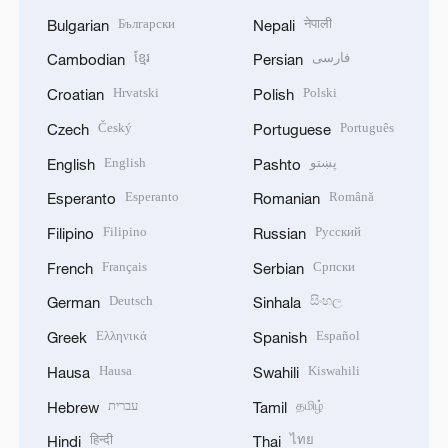
Български
नेपाली
Bulgarian
Nepali
ខ្មែរ
فارسی
Cambodian
Persian
Hrvatski
Polski
Croatian
Polish
Český
Português
Czech
Portuguese
English
پښتو
English
Pashto
Esperanto
Română
Esperanto
Romanian
Filipino
Русский
Filipino
Russian
Français
Српски
French
Serbian
Deutsch
සිංහල
German
Sinhala
Ελληνικά
Español
Greek
Spanish
Hausa
Kiswahili
Hausa
Swahili
עברית
தமிழ்
Hebrew
Tamil
हिन्दी
ไทย
Hindi
Thai