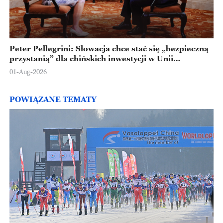
Peter Pellegrini: Słowacja chce stać się „bezpieczną
przystanią” dla chińskich inwestycji w Unii
Europejskiej
01-Aug-2026
POWIĄZANE TEMATY