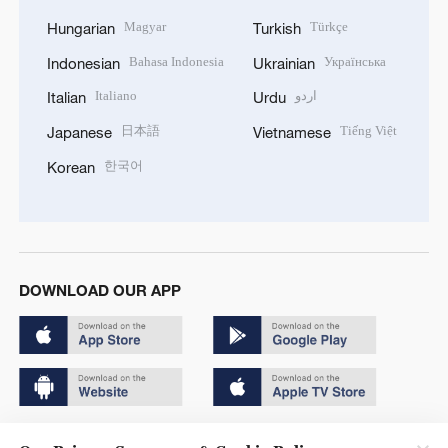
Magyar
Türkçe
Hungarian
Turkish
Bahasa Indonesia
Українська
Indonesian
Ukrainian
Italiano
اردو
Italian
Urdu
日本語
Tiếng Việt
Japanese
Vietnamese
한국어
Korean
DOWNLOAD OUR APP
Copyright © 2024 CGTN.