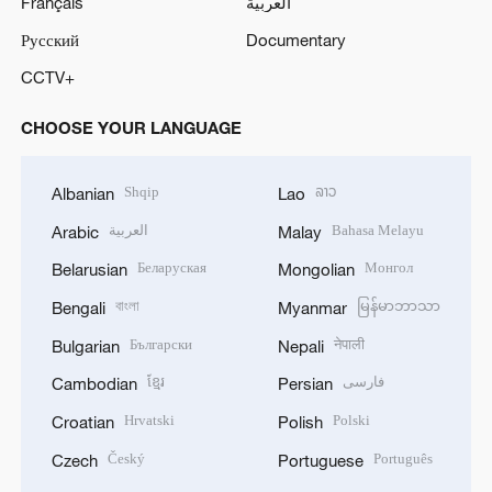
Français
العربية
Русский
Documentary
CCTV+
CHOOSE YOUR LANGUAGE
Shqip
ລາວ
Albanian
Lao
العربية
Bahasa Melayu
Arabic
Malay
Беларуская
Монгол
Belarusian
Mongolian
বাংলা
မြန်မာဘာသာ
Bengali
Myanmar
Български
नेपाली
Bulgarian
Nepali
ខ្មែរ
فارسی
Cambodian
Persian
Hrvatski
Polski
Croatian
Polish
Český
Português
Czech
Portuguese