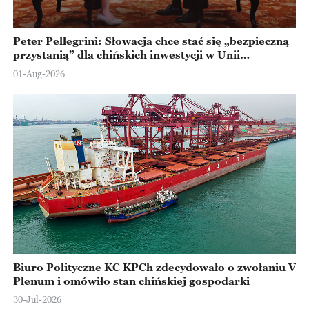
Peter Pellegrini: Słowacja chce stać się „bezpieczną
przystanią” dla chińskich inwestycji w Unii
Europejskiej
01-Aug-2026
Biuro Polityczne KC KPCh zdecydowało o zwołaniu V
Plenum i omówiło stan chińskiej gospodarki
30-Jul-2026