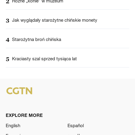
2
Różne „konie” w muzeum
3
Jak wyglądały starożytne chińskie monety
4
Starożytna broń chińska
5
Kraciasty szal sprzed tysiąca lat
EXPLORE MORE
English
Español