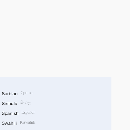
Serbian
Српски
Sinhala
සිංහල
Spanish
Español
Swahili
Kiswahili