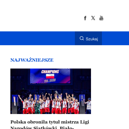
Szukaj
NAJWAŻNIEJSZE
Polska obroniła tytuł mistrza Ligi
Narodów Siatkówki. Biało-