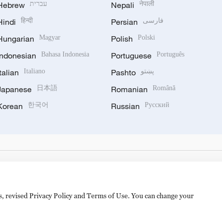
Hebrew
עברית
Nepali
नेपाली
Hindi
हिन्दी
Persian
فارسی
Hungarian
Magyar
Polish
Polski
Indonesian
Bahasa Indonesia
Portuguese
Português
Italian
Italiano
Pashto
پښتو
Japanese
日本語
Romanian
Română
Korean
한국어
Russian
Русский
es, revised Privacy Policy and Terms of Use. You can change your