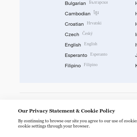
Bulgarian
Български
Cambodian
ខ្មែរ
Croatian
Hrvatski
Czech
Český
English
English
Esperanto
Esperanto
Filipino
Filipino
DOWNLOAD OUR APP
Our Privacy Statement & Cookie Policy
By continuing to browse our site you agree to our use of cooki
cookie settings through your browser.