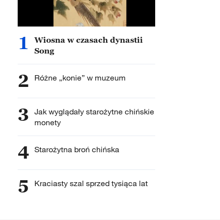
1
Wiosna w czasach dynastii
Song
2
Różne „konie” w muzeum
3
Jak wyglądały starożytne chińskie
monety
4
Starożytna broń chińska
5
Kraciasty szal sprzed tysiąca lat