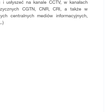
ć i usłyszeć na kanale CCTV, w kanałach
ojęzycznych CGTN, CNR, CRI, a także w
nych centralnych mediów informacyjnych,
.)