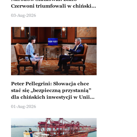
Czerwoni triumfowali w chińskim
Ningbo
03-Aug-2026
Peter Pellegrini: Słowacja chce
stać się „bezpieczną przystanią”
dla chińskich inwestycji w Unii
Europejskiej
01-Aug-2026