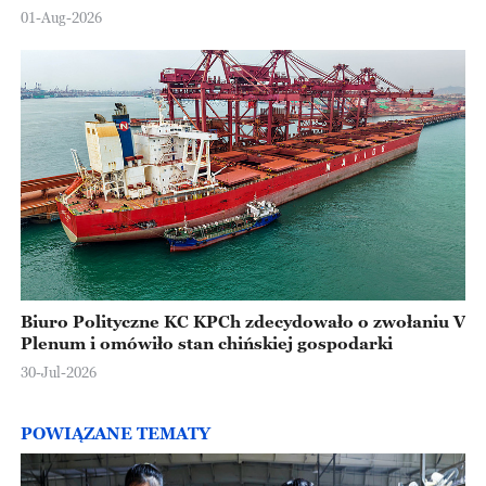
Europejskiej
01-Aug-2026
Biuro Polityczne KC KPCh zdecydowało o zwołaniu V
Plenum i omówiło stan chińskiej gospodarki
30-Jul-2026
POWIĄZANE TEMATY