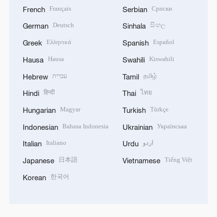
Français
Српски
French
Serbian
Deutsch
සිංහල
German
Sinhala
Ελληνικά
Español
Greek
Spanish
Hausa
Kiswahili
Hausa
Swahili
עברית
தமிழ்
Hebrew
Tamil
हिन्दी
ไทย
Hindi
Thai
Magyar
Türkçe
Hungarian
Turkish
Bahasa Indonesia
Українська
Indonesian
Ukrainian
Italiano
اردو
Italian
Urdu
日本語
Tiếng Việt
Japanese
Vietnamese
한국어
Korean