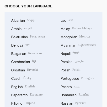
CHOOSE YOUR LANGUAGE
Shqip
ລາວ
Albanian
Lao
العربية
Bahasa Melayu
Arabic
Malay
Беларуская
Монгол
Belarusian
Mongolian
বাংলা
မြန်မာဘာသာ
Bengali
Myanmar
Български
नेपाली
Bulgarian
Nepali
ខ្មែរ
فارسی
Cambodian
Persian
Hrvatski
Polski
Croatian
Polish
Český
Português
Czech
Portuguese
English
پښتو
English
Pashto
Esperanto
Română
Esperanto
Romanian
Filipino
Русский
Filipino
Russian