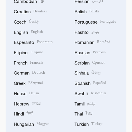
ខ្មែរ
فارسی
Cambodian
Persian
Hrvatski
Polski
Croatian
Polish
Český
Português
Czech
Portuguese
English
پښتو
English
Pashto
Esperanto
Română
Esperanto
Romanian
Filipino
Русский
Filipino
Russian
Français
Српски
French
Serbian
Deutsch
සිංහල
German
Sinhala
Ελληνικά
Español
Greek
Spanish
Hausa
Kiswahili
Hausa
Swahili
עברית
தமிழ்
Hebrew
Tamil
हिन्दी
ไทย
Hindi
Thai
Magyar
Türkçe
Hungarian
Turkish