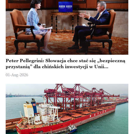
Peter Pellegrini: Słowacja chce stać się „bezpieczną
przystanią” dla chińskich inwestycji w Unii
Europejskiej
01-Aug-2026