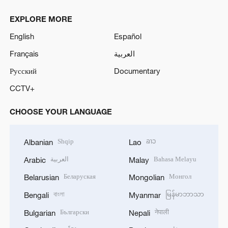
EXPLORE MORE
English
Español
Français
العربية
Русский
Documentary
CCTV+
CHOOSE YOUR LANGUAGE
Shqip
ລາວ
Albanian
Lao
العربية
Bahasa Melayu
Arabic
Malay
Беларуская
Монгол
Belarusian
Mongolian
বাংলা
မြန်မာဘာသာ
Bengali
Myanmar
Български
नेपाली
Bulgarian
Nepali