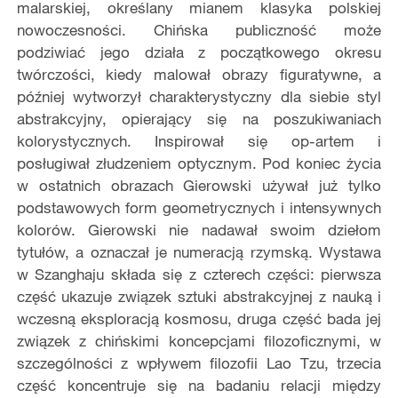
malarskiej, określany mianem klasyka polskiej
nowoczesności. Chińska publiczność może
podziwiać jego działa z początkowego okresu
twórczości, kiedy malował obrazy figuratywne, a
później wytworzył charakterystyczny dla siebie styl
abstrakcyjny, opierający się na poszukiwaniach
kolorystycznych. Inspirował się op-artem i
posługiwał złudzeniem optycznym. Pod koniec życia
w ostatnich obrazach Gierowski używał już tylko
podstawowych form geometrycznych i intensywnych
kolorów. Gierowski nie nadawał swoim dziełom
tytułów, a oznaczał je numeracją rzymską. Wystawa
w Szanghaju składa się z czterech części: pierwsza
część ukazuje związek sztuki abstrakcyjnej z nauką i
wczesną eksploracją kosmosu, druga część bada jej
związek z chińskimi koncepcjami filozoficznymi, w
szczególności z wpływem filozofii Lao Tzu, trzecia
część koncentruje się na badaniu relacji między