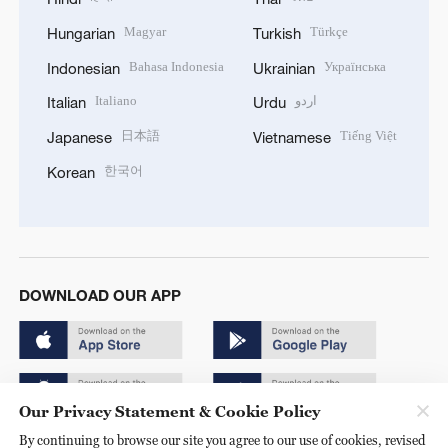
Magyar
Türkçe
Hungarian
Turkish
Bahasa Indonesia
Українська
Indonesian
Ukrainian
Italiano
اردو
Italian
Urdu
日本語
Tiếng Việt
Japanese
Vietnamese
한국어
Korean
DOWNLOAD OUR APP
Our Privacy Statement & Cookie Policy
By continuing to browse our site you agree to our use of cookies, revised
Copyright © 2024 CGTN.