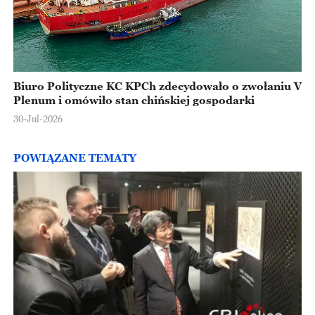
Biuro Polityczne KC KPCh zdecydowało o zwołaniu V
Plenum i omówiło stan chińskiej gospodarki
30-Jul-2026
POWIĄZANE TEMATY