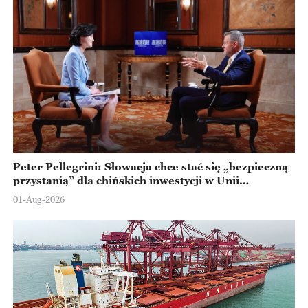
Peter Pellegrini: Słowacja chce stać się „bezpieczną
przystanią” dla chińskich inwestycji w Unii
Europejskiej
01-Aug-2026