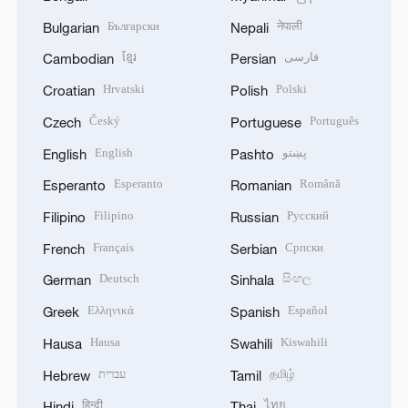
Български
नेपाली
Bulgarian
Nepali
ខ្មែរ
فارسی
Cambodian
Persian
Hrvatski
Polski
Croatian
Polish
Český
Português
Czech
Portuguese
English
پښتو
English
Pashto
Esperanto
Română
Esperanto
Romanian
Filipino
Русский
Filipino
Russian
Français
Српски
French
Serbian
Deutsch
සිංහල
German
Sinhala
Ελληνικά
Español
Greek
Spanish
Hausa
Kiswahili
Hausa
Swahili
עברית
தமிழ்
Hebrew
Tamil
हिन्दी
ไทย
Hindi
Thai