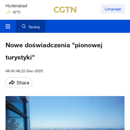
Hyderabad
Language
42°C
Mumbai
31°C
Szukaj
Nowe doświadczenia "pionowej
turystyki"
08:45:48,22-Dec-2025
Share