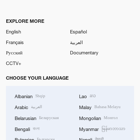
EXPLORE MORE
English
Español
Français
العربية
Русский
Documentary
CCTV+
CHOOSE YOUR LANGUAGE
Shqip
ລາວ
Albanian
Lao
العربية
Bahasa Melayu
Arabic
Malay
Беларуская
Монгол
Belarusian
Mongolian
বাংলা
မြန်မာဘာသာ
Bengali
Myanmar
Български
नेपाली
Bulgarian
Nepali