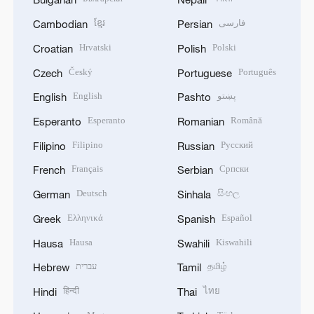
ខ្មែរ
فارسی
Cambodian
Persian
Hrvatski
Polski
Croatian
Polish
Český
Português
Czech
Portuguese
English
پښتو
English
Pashto
Esperanto
Română
Esperanto
Romanian
Filipino
Русский
Filipino
Russian
Français
Српски
French
Serbian
Deutsch
සිංහල
German
Sinhala
Ελληνικά
Español
Greek
Spanish
Hausa
Kiswahili
Hausa
Swahili
עברית
தமிழ்
Hebrew
Tamil
हिन्दी
ไทย
Hindi
Thai