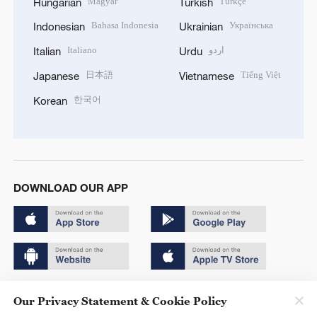
Magyar
Türkçe
Hungarian
Turkish
Bahasa Indonesia
Українська
Indonesian
Ukrainian
Italiano
اردو
Italian
Urdu
日本語
Tiếng Việt
Japanese
Vietnamese
한국어
Korean
DOWNLOAD OUR APP
Copyright © 2024 CGTN.
Our Privacy Statement & Cookie Policy
京ICP备20000184号