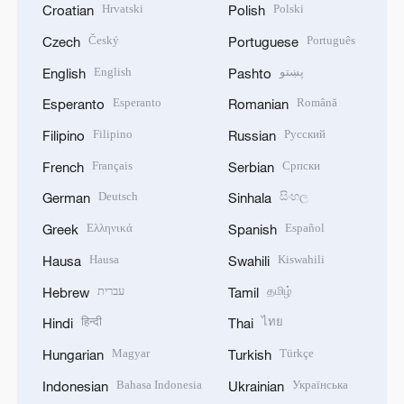
Hrvatski
Polski
Croatian
Polish
Český
Português
Czech
Portuguese
English
پښتو
English
Pashto
Esperanto
Română
Esperanto
Romanian
Filipino
Русский
Filipino
Russian
Français
Српски
French
Serbian
Deutsch
සිංහල
German
Sinhala
Ελληνικά
Español
Greek
Spanish
Hausa
Kiswahili
Hausa
Swahili
עברית
தமிழ்
Hebrew
Tamil
हिन्दी
ไทย
Hindi
Thai
Magyar
Türkçe
Hungarian
Turkish
Bahasa Indonesia
Українська
Indonesian
Ukrainian