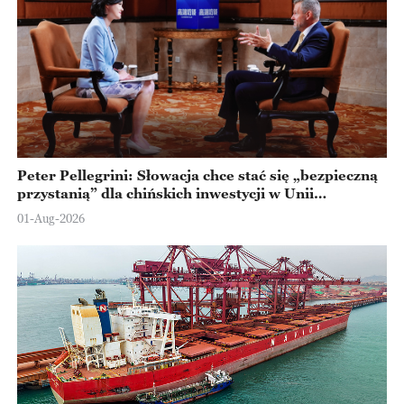
Peter Pellegrini: Słowacja chce stać się „bezpieczną
przystanią” dla chińskich inwestycji w Unii
Europejskiej
01-Aug-2026