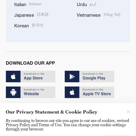
Italiano
اردو
Italian
Urdu
日本語
Tiếng Việt
Japanese
Vietnamese
한국어
Korean
DOWNLOAD OUR APP
Copyright © 2024 CGTN.
Our Privacy Statement & Cookie Policy
京ICP备20000184号
By continuing to browse our site you agree to our use of cookies, revised
Privacy Policy and Terms of Use. You can change your cookie settings
京公网安备 11010502050052号
through your browser.