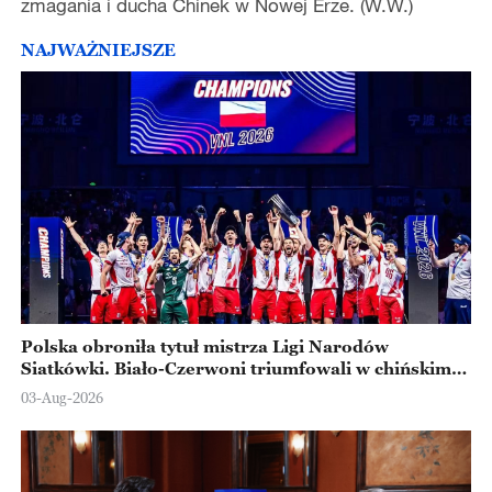
zmagania i ducha Chinek w Nowej Erze. (W.W.)
NAJWAŻNIEJSZE
Polska obroniła tytuł mistrza Ligi Narodów
Siatkówki. Biało-Czerwoni triumfowali w chińskim
Ningbo
03-Aug-2026