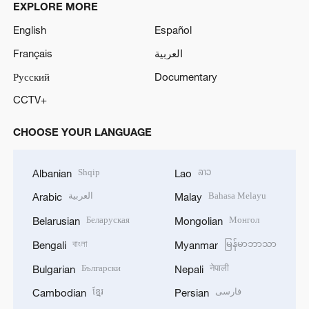
EXPLORE MORE
English
Español
Français
العربية
Русский
Documentary
CCTV+
CHOOSE YOUR LANGUAGE
Shqip
ລາວ
Albanian
Lao
العربية
Bahasa Melayu
Arabic
Malay
Беларуская
Монгол
Belarusian
Mongolian
বাংলা
မြန်မာဘာသာ
Bengali
Myanmar
Български
नेपाली
Bulgarian
Nepali
ខ្មែរ
فارسی
Cambodian
Persian