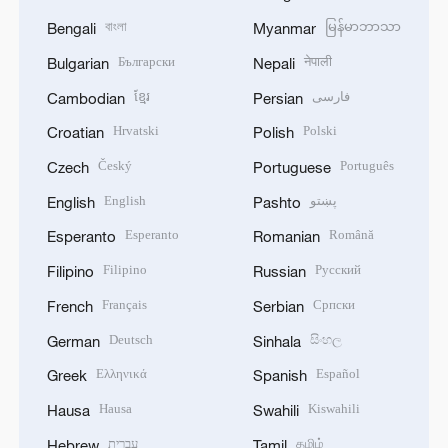
বাংলা
မြန်မာဘာသာ
Bengali
Myanmar
Български
नेपाली
Bulgarian
Nepali
ខ្មែរ
فارسی
Cambodian
Persian
Hrvatski
Polski
Croatian
Polish
Český
Português
Czech
Portuguese
English
پښتو
English
Pashto
Esperanto
Română
Esperanto
Romanian
Filipino
Русский
Filipino
Russian
Français
Српски
French
Serbian
Deutsch
සිංහල
German
Sinhala
Ελληνικά
Español
Greek
Spanish
Hausa
Kiswahili
Hausa
Swahili
עברית
தமிழ்
Hebrew
Tamil