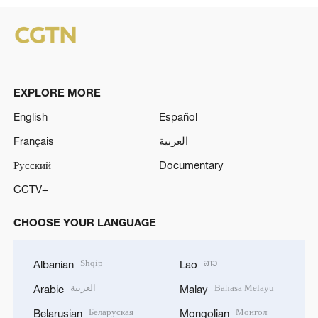
EXPLORE MORE
English
Español
Français
العربية
Русский
Documentary
CCTV+
CHOOSE YOUR LANGUAGE
Shqip
ລາວ
Albanian
Lao
العربية
Bahasa Melayu
Arabic
Malay
Беларуская
Монгол
Belarusian
Mongolian