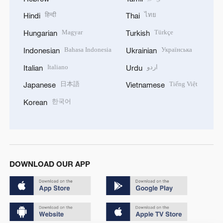
हिन्दी
ไทย
Hindi
Thai
Magyar
Türkçe
Hungarian
Turkish
Bahasa Indonesia
Українська
Indonesian
Ukrainian
Italiano
اردو
Italian
Urdu
日本語
Tiếng Việt
Japanese
Vietnamese
한국어
Korean
DOWNLOAD OUR APP