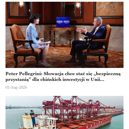
Peter Pellegrini: Słowacja chce stać się „bezpieczną
przystanią” dla chińskich inwestycji w Unii
Europejskiej
01-Aug-2026