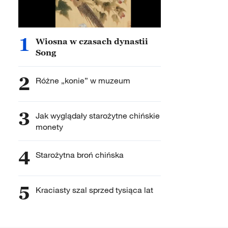
1
Wiosna w czasach dynastii
Song
2
Różne „konie” w muzeum
3
Jak wyglądały starożytne chińskie
monety
4
Starożytna broń chińska
5
Kraciasty szal sprzed tysiąca lat