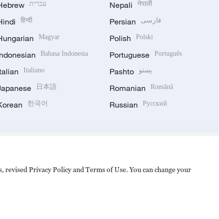
Hebrew
עברית
Nepali
नेपाली
Hindi
हिन्दी
Persian
فارسی
Hungarian
Magyar
Polish
Polski
Indonesian
Bahasa Indonesia
Portuguese
Português
Italian
Italiano
Pashto
پښتو
Japanese
日本語
Romanian
Română
Korean
한국어
Russian
Русский
es, revised Privacy Policy and Terms of Use. You can change your