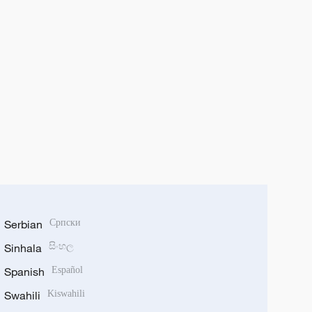
Serbian
Српски
Sinhala
සිංහල
Spanish
Español
Swahili
Kiswahili