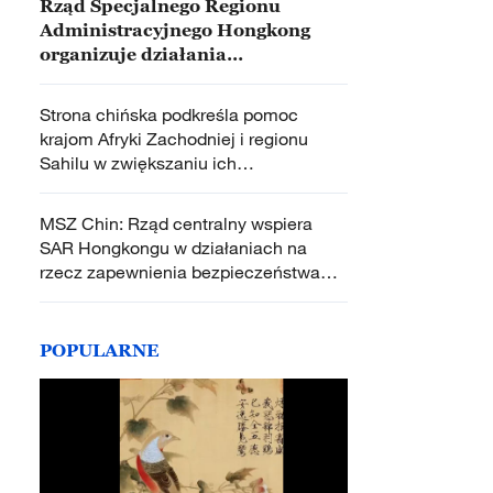
Rząd Specjalnego Regionu
Administracyjnego Hongkong
organizuje działania
upamiętniające ofiary pożaru
Strona chińska podkreśla pomoc
krajom Afryki Zachodniej i regionu
Sahilu w zwiększaniu ich
autonomicznych zdolności w walce z
terroryzmem
MSZ Chin: Rząd centralny wspiera
SAR Hongkongu w działaniach na
rzecz zapewnienia bezpieczeństwa
narodowego
POPULARNE