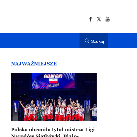
Szukaj
NAJWAŻNIEJSZE
Polska obroniła tytuł mistrza Ligi
Narodów Siatkówki. Biało-