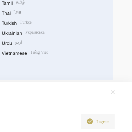
Tamil
தமிழ்
Thai
ไทย
Turkish
Türkçe
Ukrainian
Українська
Urdu
اردو
Vietnamese
Tiếng Việt
I agree