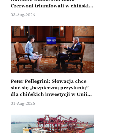
Czerwoni triumfowali w chińskim
Ningbo
03-Aug-2026
Peter Pellegrini: Słowacja chce
stać się „bezpieczną przystanią”
dla chińskich inwestycji w Unii
Europejskiej
01-Aug-2026