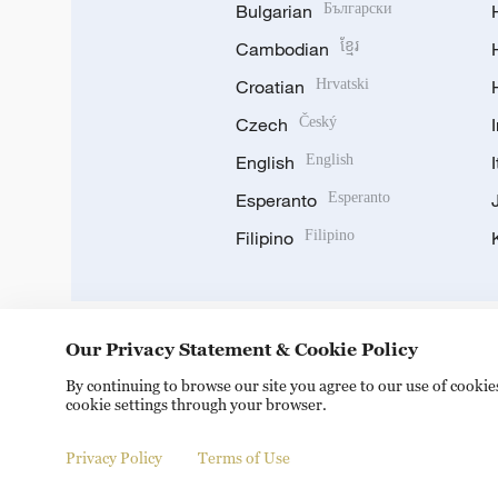
Bulgarian
Български
Cambodian
ខ្មែរ
Croatian
Hrvatski
Czech
Český
English
English
Esperanto
Esperanto
Filipino
Filipino
Our Privacy Statement & Cookie Policy
DOWNLOAD OUR APP
By continuing to browse our site you agree to our use of cooki
cookie settings through your browser.
Privacy Policy
Terms of Use