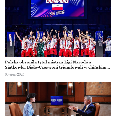
Polska obroniła tytuł mistrza Ligi Narodów
Siatkówki. Biało-Czerwoni triumfowali w chińskim
Ningbo
03-Aug-2026