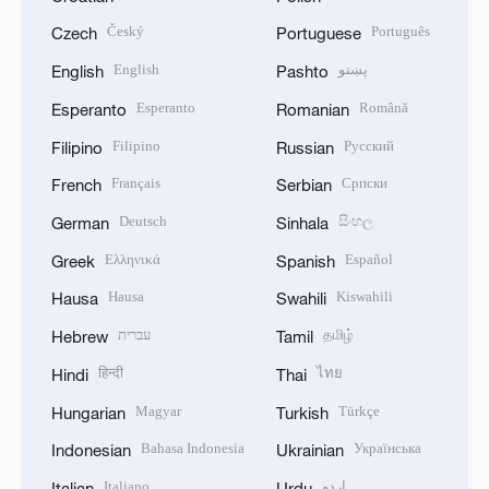
Český
Português
Czech
Portuguese
English
پښتو
English
Pashto
Esperanto
Română
Esperanto
Romanian
Filipino
Русский
Filipino
Russian
Français
Српски
French
Serbian
Deutsch
සිංහල
German
Sinhala
Ελληνικά
Español
Greek
Spanish
Hausa
Kiswahili
Hausa
Swahili
עברית
தமிழ்
Hebrew
Tamil
हिन्दी
ไทย
Hindi
Thai
Magyar
Türkçe
Hungarian
Turkish
Bahasa Indonesia
Українська
Indonesian
Ukrainian
Italiano
اردو
Italian
Urdu