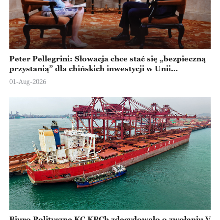
Peter Pellegrini: Słowacja chce stać się „bezpieczną
przystanią” dla chińskich inwestycji w Unii
Europejskiej
01-Aug-2026
Biuro Polityczne KC KPCh zdecydowało o zwołaniu V