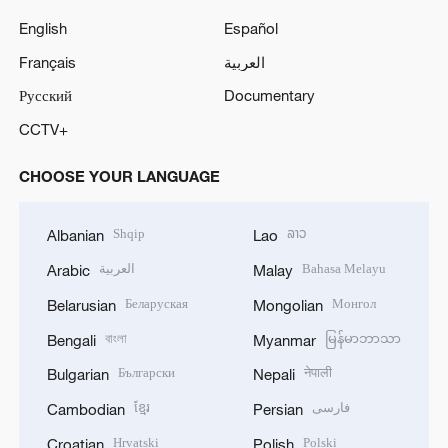
English
Español
Français
العربية
Русский
Documentary
CCTV+
CHOOSE YOUR LANGUAGE
Shqip
ລາວ
Albanian
Lao
العربية
Bahasa Melayu
Arabic
Malay
Беларуская
Монгол
Belarusian
Mongolian
বাংলা
မြန်မာဘာသာ
Bengali
Myanmar
Български
नेपाली
Bulgarian
Nepali
ខ្មែរ
فارسی
Cambodian
Persian
Hrvatski
Polski
Croatian
Polish