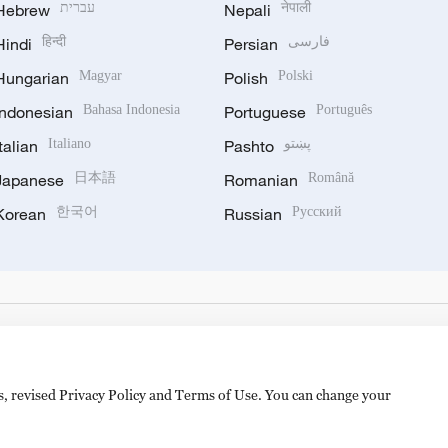
Hebrew
עברית
Nepali
नेपाली
Hindi
हिन्दी
Persian
فارسی
Hungarian
Magyar
Polish
Polski
Indonesian
Bahasa Indonesia
Portuguese
Português
Italian
Italiano
Pashto
پښتو
Japanese
日本語
Romanian
Română
Korean
한국어
Russian
Русский
es, revised Privacy Policy and Terms of Use. You can change your