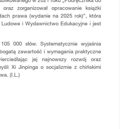
ublikowanego w 2021 roku „Podręcznika do
 oraz zorganizował opracowanie książki
ądach prawa (wydanie na 2025 rok)”, która
 Ludowe i Wydawnictwo Edukacyjne i jest
y 105 000 słów. Systematycznie wyjaśnia
 bogatą zawartość i wymagania praktyczne
erciedlając jej najnowszy rozwój oraz
śli Xi Jinpinga o socjalizmie z chińskimi
a. (I.L.)