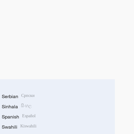
Serbian
Српски
Sinhala
සිංහල
Spanish
Español
Swahili
Kiswahili