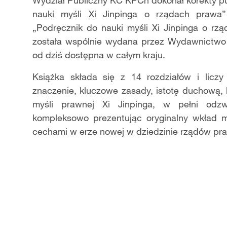
Wydział Publiczny KC KPCh dokonał korekty p
nauki myśli Xi Jinpinga o rządach prawa”
„Podręcznik do nauki myśli Xi Jinpinga o rz
została wspólnie wydana przez Wydawnictwo
od dziś dostępna w całym kraju.
Książka składa się z 14 rozdziałów i licz
znaczenie, kluczowe zasady, istotę duchową,
myśli prawnej Xi Jinpinga, w pełni odzwi
kompleksowo prezentując oryginalny wkład my
cechami w erze nowej w dziedzinie rządów praw