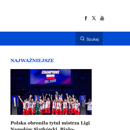
Szukaj
NAJWAŻNIEJSZE
Polska obroniła tytuł mistrza Ligi
Narodów Siatkówki. Biało-