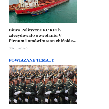
Biuro Polityczne KC KPCh
zdecydowało o zwołaniu V
Plenum i omówiło stan chińskiej
gospodarki
30-Jul-2026
POWIĄZANE TEMATY