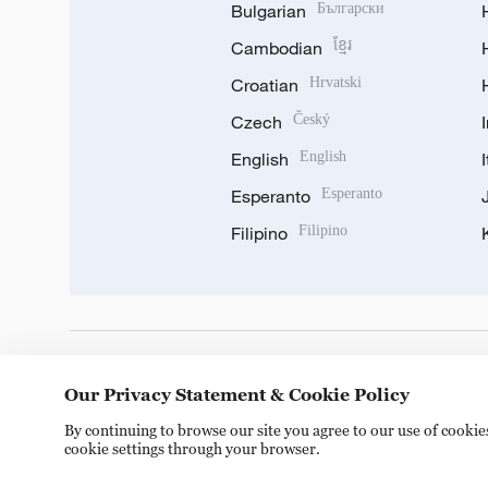
Bulgarian
Български
Cambodian
ខ្មែរ
Croatian
Hrvatski
Czech
Český
English
English
Esperanto
Esperanto
Filipino
Filipino
DOWNLOAD OUR APP
Our Privacy Statement & Cookie Policy
By continuing to browse our site you agree to our use of cooki
cookie settings through your browser.