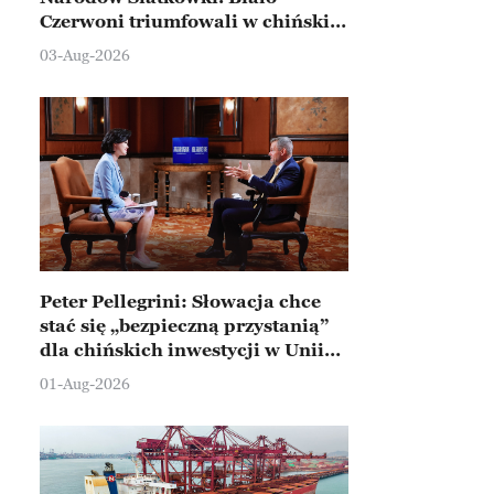
Czerwoni triumfowali w chińskim
Ningbo
03-Aug-2026
Peter Pellegrini: Słowacja chce
stać się „bezpieczną przystanią”
dla chińskich inwestycji w Unii
Europejskiej
01-Aug-2026