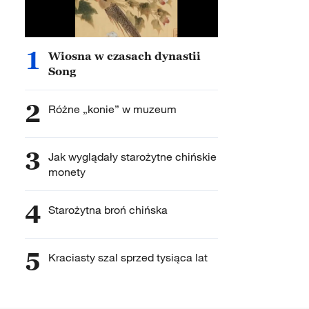
1
Wiosna w czasach dynastii
Song
2
Różne „konie” w muzeum
3
Jak wyglądały starożytne chińskie
monety
4
Starożytna broń chińska
5
Kraciasty szal sprzed tysiąca lat