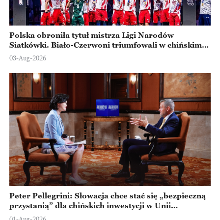
Polska obroniła tytuł mistrza Ligi Narodów
Siatkówki. Biało-Czerwoni triumfowali w chińskim
Ningbo
03-Aug-2026
Peter Pellegrini: Słowacja chce stać się „bezpieczną
przystanią” dla chińskich inwestycji w Unii
Europejskiej
01-Aug-2026