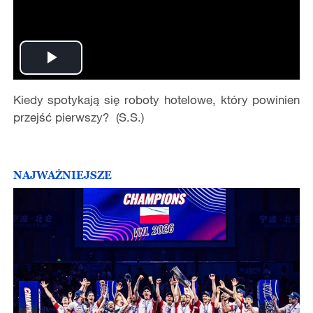
Play
Kiedy spotykają się roboty hotelowe, który powinien
Video
przejść pierwszy? (S.S.)
NAJWAŻNIEJSZE