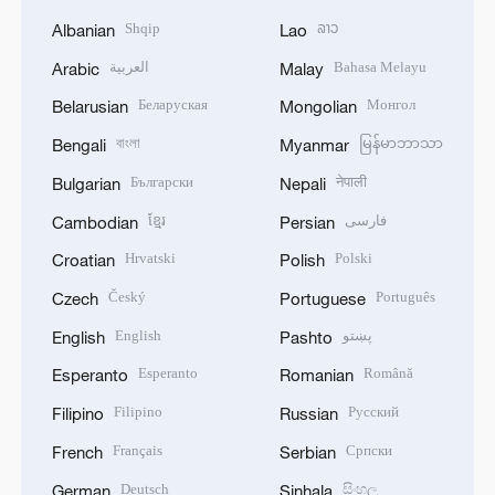
Shqip
ລາວ
Albanian
Lao
العربية
Bahasa Melayu
Arabic
Malay
Беларуская
Монгол
Belarusian
Mongolian
বাংলা
မြန်မာဘာသာ
Bengali
Myanmar
Български
नेपाली
Bulgarian
Nepali
ខ្មែរ
فارسی
Cambodian
Persian
Hrvatski
Polski
Croatian
Polish
Český
Português
Czech
Portuguese
English
پښتو
English
Pashto
Esperanto
Română
Esperanto
Romanian
Filipino
Русский
Filipino
Russian
Français
Српски
French
Serbian
Deutsch
සිංහල
German
Sinhala