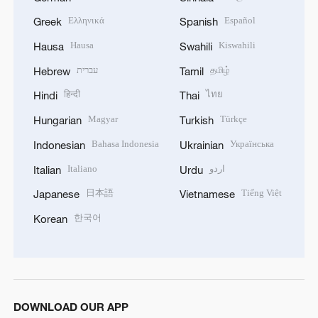
Ελληνικά
Español
Greek
Spanish
Hausa
Kiswahili
Hausa
Swahili
עברית
தமிழ்
Hebrew
Tamil
हिन्दी
ไทย
Hindi
Thai
Magyar
Türkçe
Hungarian
Turkish
Bahasa Indonesia
Українська
Indonesian
Ukrainian
Italiano
اردو
Italian
Urdu
日本語
Tiếng Việt
Japanese
Vietnamese
한국어
Korean
DOWNLOAD OUR APP