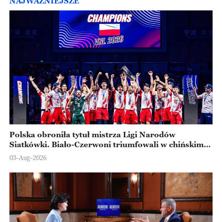
NAJWAŻNIEJSZE
Polska obroniła tytuł mistrza Ligi Narodów
Siatkówki. Biało-Czerwoni triumfowali w chińskim
Ningbo
03-Aug-2026