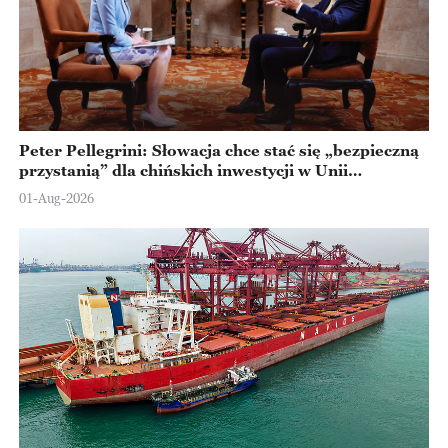
Peter Pellegrini: Słowacja chce stać się „bezpieczną
przystanią” dla chińskich inwestycji w Unii
Europejskiej
01-Aug-2026