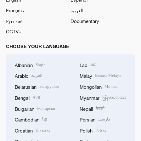
Français
العربية
Русский
Documentary
CCTV+
CHOOSE YOUR LANGUAGE
Shqip
ລາວ
Albanian
Lao
العربية
Bahasa Melayu
Arabic
Malay
Беларуская
Монгол
Belarusian
Mongolian
বাংলা
မြန်မာဘာသာ
Bengali
Myanmar
Български
नेपाली
Bulgarian
Nepali
ខ្មែរ
فارسی
Cambodian
Persian
Hrvatski
Polski
Croatian
Polish