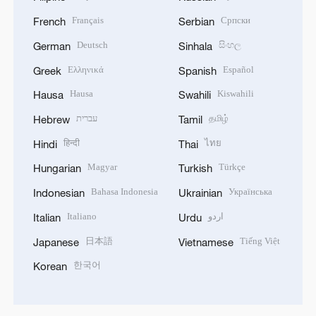
Français
Српски
French
Serbian
Deutsch
සිංහල
German
Sinhala
Ελληνικά
Español
Greek
Spanish
Hausa
Kiswahili
Hausa
Swahili
עברית
தமிழ்
Hebrew
Tamil
हिन्दी
ไทย
Hindi
Thai
Magyar
Türkçe
Hungarian
Turkish
Bahasa Indonesia
Українська
Indonesian
Ukrainian
Italiano
اردو
Italian
Urdu
日本語
Tiếng Việt
Japanese
Vietnamese
한국어
Korean