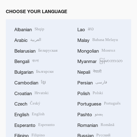
CHOOSE YOUR LANGUAGE
Shqip
ລາວ
Albanian
Lao
العربية
Bahasa Melayu
Arabic
Malay
Беларуская
Монгол
Belarusian
Mongolian
বাংলা
မြန်မာဘာသာ
Bengali
Myanmar
Български
नेपाली
Bulgarian
Nepali
ខ្មែរ
فارسی
Cambodian
Persian
Hrvatski
Polski
Croatian
Polish
Český
Português
Czech
Portuguese
English
پښتو
English
Pashto
Esperanto
Română
Esperanto
Romanian
Filipino
Русский
Filipino
Russian