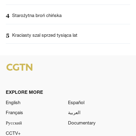
4
Starożytna broń chińska
5
Kraciasty szal sprzed tysiąca lat
EXPLORE MORE
English
Español
Français
العربية
Русский
Documentary
CCTV+