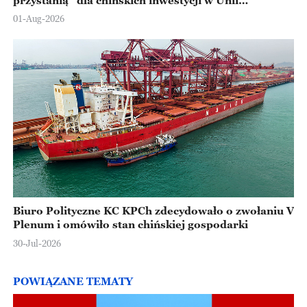
Europejskiej
01-Aug-2026
Biuro Polityczne KC KPCh zdecydowało o zwołaniu V
Plenum i omówiło stan chińskiej gospodarki
30-Jul-2026
POWIĄZANE TEMATY