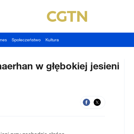
znes
Społeczeństwo
Kultura
aerhan w głębokiej jesieni