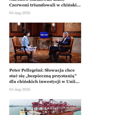
Czerwoni triumfowali w chińskim
Ningbo
03-Aug-2026
Peter Pellegrini: Słowacja chce
stać się „bezpieczną przystanią”
dla chińskich inwestycji w Unii
Europejskiej
01-Aug-2026