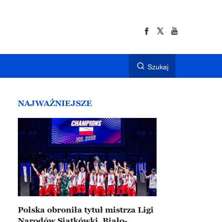
Szukaj
NAJWAŻNIEJSZE
Polska obroniła tytuł mistrza Ligi
Narodów Siatkówki. Biało-