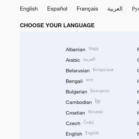
English
Español
Français
العربية
Ру
CHOOSE YOUR LANGUAGE
Albanian
Shqip
Arabic
العربية
Belarusian
Беларуская
Bengali
বাংলা
Bulgarian
Български
Cambodian
ខ្មែរ
Croatian
Hrvatski
Czech
Český
English
English