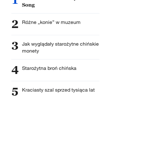
Song
2
Różne „konie” w muzeum
3
Jak wyglądały starożytne chińskie
monety
4
Starożytna broń chińska
5
Kraciasty szal sprzed tysiąca lat