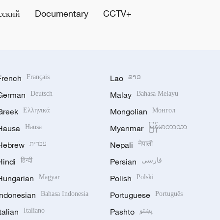
сский
Documentary
CCTV+
French
Français
Lao
ລາວ
German
Deutsch
Malay
Bahasa Melayu
Greek
Ελληνικά
Mongolian
Монгол
Hausa
Hausa
Myanmar
မြန်မာဘာသာ
Hebrew
עברית
Nepali
नेपाली
Hindi
हिन्दी
Persian
فارسی
Hungarian
Magyar
Polish
Polski
Indonesian
Bahasa Indonesia
Portuguese
Português
Italian
Italiano
Pashto
پښتو