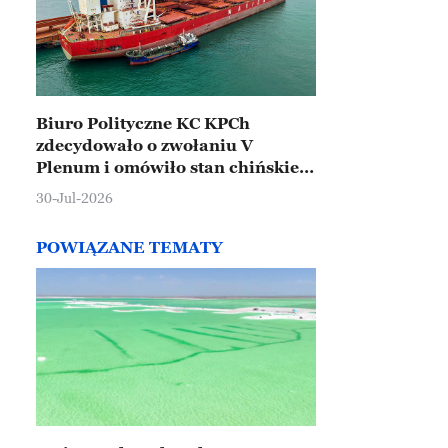
Biuro Polityczne KC KPCh
zdecydowało o zwołaniu V
Plenum i omówiło stan chińskiej
gospodarki
30-Jul-2026
POWIĄZANE TEMATY