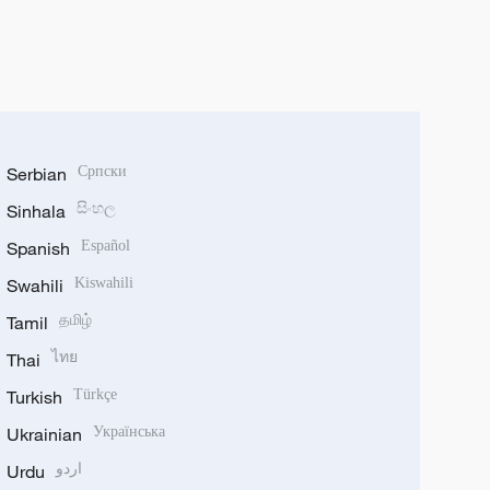
Serbian
Српски
Sinhala
සිංහල
Spanish
Español
Swahili
Kiswahili
Tamil
தமிழ்
Thai
ไทย
Turkish
Türkçe
Ukrainian
Українська
Urdu
اردو