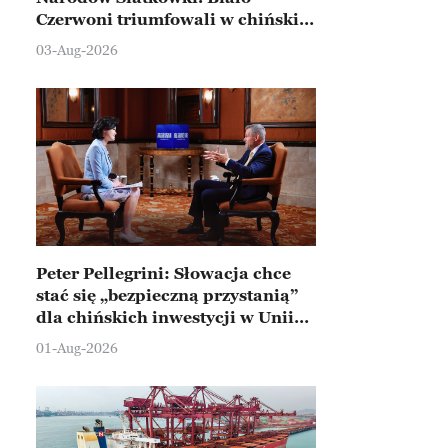
Czerwoni triumfowali w chińskim
Ningbo
03-Aug-2026
Peter Pellegrini: Słowacja chce
stać się „bezpieczną przystanią”
dla chińskich inwestycji w Unii
Europejskiej
01-Aug-2026