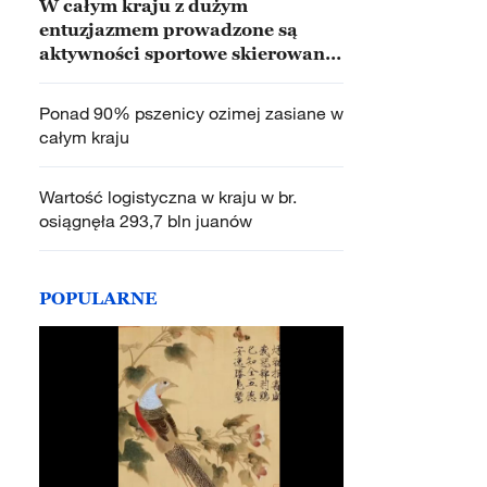
W całym kraju z dużym
entuzjazmem prowadzone są
aktywności sportowe skierowane
do ogółu społeczeństwa
Ponad 90% pszenicy ozimej zasiane w
całym kraju
Wartość logistyczna w kraju w br.
osiągnęła 293,7 bln juanów
POPULARNE