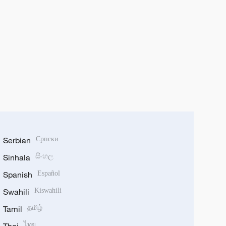
Serbian
Српски
Sinhala
සිංහල
Spanish
Español
Swahili
Kiswahili
Tamil
தமிழ்
ไทย