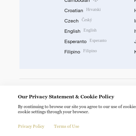
Cambodian
Croatian
Hrvatski
Czech
Český
English
English
Esperanto
Esperanto
Filipino
Filipino
DOWNLOAD OUR APP
Our Privacy Statement & Cookie Policy
By continuing to browse our site you agree to our use of cooki
cookie settings through your browser.
Privacy Policy
Terms of Use
Copyright © 2024 CGTN.
京ICP备20000184号
京公网安