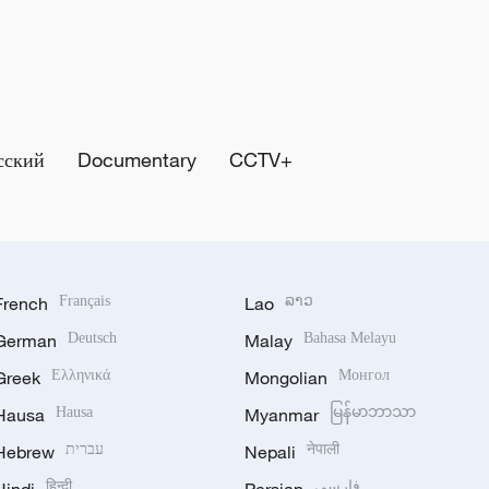
сский
Documentary
CCTV+
French
Français
Lao
ລາວ
German
Deutsch
Malay
Bahasa Melayu
Greek
Ελληνικά
Mongolian
Монгол
Hausa
Hausa
Myanmar
မြန်မာဘာသာ
Hebrew
עברית
Nepali
नेपाली
हिन्दी
فارسی