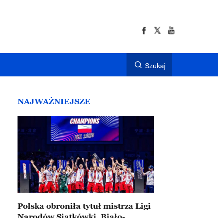
Szukaj
NAJWAŻNIEJSZE
Polska obroniła tytuł mistrza Ligi
Narodów Siatkówki. Biało-