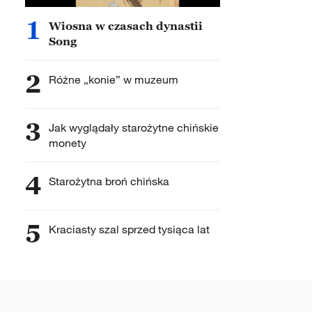
1
Wiosna w czasach dynastii
Song
2
Różne „konie” w muzeum
3
Jak wyglądały starożytne chińskie
monety
4
Starożytna broń chińska
5
Kraciasty szal sprzed tysiąca lat