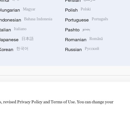
Hindi
Persian
Hungarian
Magyar
Polish
Polski
Indonesian
Bahasa Indonesia
Portuguese
Português
Italian
Italiano
Pashto
پښتو
Japanese
日本語
Romanian
Română
Korean
한국어
Russian
Русский
es, revised Privacy Policy and Terms of Use. You can change your
备 11010502050052号
Disinformation report hotline: 010-8506146