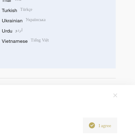
Thai
Turkish
Türkçe
Ukrainian
Українська
Urdu
اردو
Vietnamese
Tiếng Việt
I agree
6