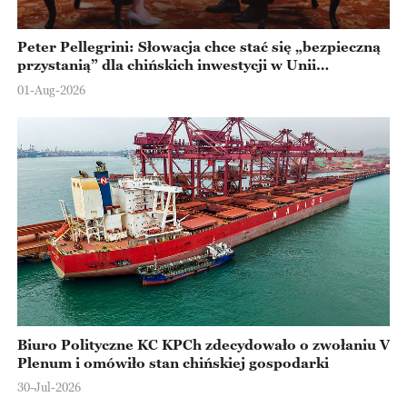
Peter Pellegrini: Słowacja chce stać się „bezpieczną
przystanią” dla chińskich inwestycji w Unii
Europejskiej
01-Aug-2026
Biuro Polityczne KC KPCh zdecydowało o zwołaniu V
Plenum i omówiło stan chińskiej gospodarki
30-Jul-2026