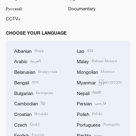
Русский
Documentary
CCTV+
CHOOSE YOUR LANGUAGE
Shqip
ລາວ
Albanian
Lao
العربية
Bahasa Melayu
Arabic
Malay
Беларуская
Монгол
Belarusian
Mongolian
বাংলা
မြန်မာဘာသာ
Bengali
Myanmar
Български
नेपाली
Bulgarian
Nepali
ខ្មែរ
فارسی
Cambodian
Persian
Hrvatski
Polski
Croatian
Polish
Český
Português
Czech
Portuguese
English
پښتو
English
Pashto