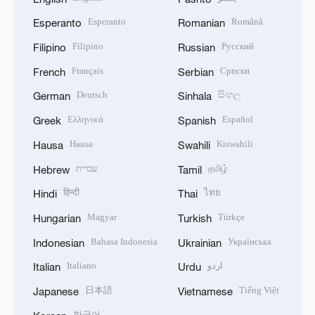
Esperanto
Română
Esperanto
Romanian
Filipino
Русский
Filipino
Russian
Français
Српски
French
Serbian
Deutsch
සිංහල
German
Sinhala
Ελληνικά
Español
Greek
Spanish
Hausa
Kiswahili
Hausa
Swahili
עברית
தமிழ்
Hebrew
Tamil
हिन्दी
ไทย
Hindi
Thai
Magyar
Türkçe
Hungarian
Turkish
Bahasa Indonesia
Українська
Indonesian
Ukrainian
Italiano
اردو
Italian
Urdu
日本語
Tiếng Việt
Japanese
Vietnamese
한국어