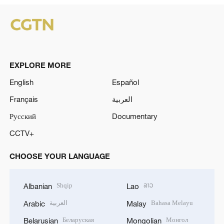
EXPLORE MORE
English
Español
Français
العربية
Русский
Documentary
CCTV+
CHOOSE YOUR LANGUAGE
Shqip
ລາວ
Albanian
Lao
العربية
Bahasa Melayu
Arabic
Malay
Беларуская
Монгол
Belarusian
Mongolian