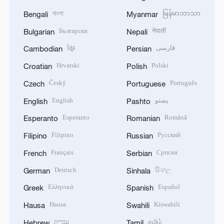
বাংলা
မြန်မာဘာသာ
Bengali
Myanmar
Български
नेपाली
Bulgarian
Nepali
ខ្មែរ
فارسی
Cambodian
Persian
Hrvatski
Polski
Croatian
Polish
Český
Português
Czech
Portuguese
English
پښتو
English
Pashto
Esperanto
Română
Esperanto
Romanian
Filipino
Русский
Filipino
Russian
Français
Српски
French
Serbian
Deutsch
සිංහල
German
Sinhala
Ελληνικά
Español
Greek
Spanish
Hausa
Kiswahili
Hausa
Swahili
עברית
தமிழ்
Hebrew
Tamil