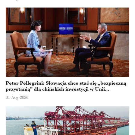
Peter Pellegrini: Słowacja chce stać się „bezpieczną
przystanią” dla chińskich inwestycji w Unii
Europejskiej
01-Aug-2026