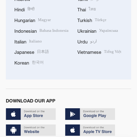
हिन्दी
ไทย
Hindi
Thai
Magyar
Türkçe
Hungarian
Turkish
Bahasa Indonesia
Українська
Indonesian
Ukrainian
Italiano
اردو
Italian
Urdu
日本語
Tiếng Việt
Japanese
Vietnamese
한국어
Korean
DOWNLOAD OUR APP