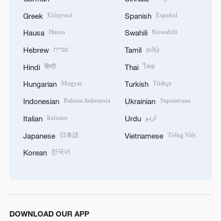
Ελληνικά
Español
Greek
Spanish
Hausa
Kiswahili
Hausa
Swahili
עברית
தமிழ்
Hebrew
Tamil
हिन्दी
ไทย
Hindi
Thai
Magyar
Türkçe
Hungarian
Turkish
Bahasa Indonesia
Українська
Indonesian
Ukrainian
Italiano
اردو
Italian
Urdu
日本語
Tiếng Việt
Japanese
Vietnamese
한국어
Korean
DOWNLOAD OUR APP