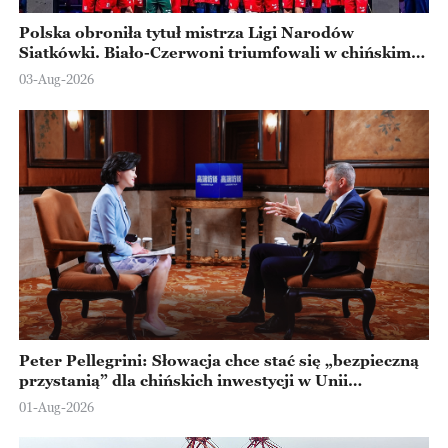
Polska obroniła tytuł mistrza Ligi Narodów
Siatkówki. Biało-Czerwoni triumfowali w chińskim
Ningbo
03-Aug-2026
Peter Pellegrini: Słowacja chce stać się „bezpieczną
przystanią” dla chińskich inwestycji w Unii
Europejskiej
01-Aug-2026