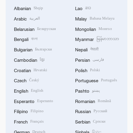
Shqip
ລາວ
Albanian
Lao
العربية
Bahasa Melayu
Arabic
Malay
Беларуская
Монгол
Belarusian
Mongolian
বাংলা
မြန်မာဘာသာ
Bengali
Myanmar
Български
नेपाली
Bulgarian
Nepali
ខ្មែរ
فارسی
Cambodian
Persian
Hrvatski
Polski
Croatian
Polish
Český
Português
Czech
Portuguese
English
پښتو
English
Pashto
Esperanto
Română
Esperanto
Romanian
Filipino
Русский
Filipino
Russian
Français
Српски
French
Serbian
Deutsch
සිංහල
German
Sinhala