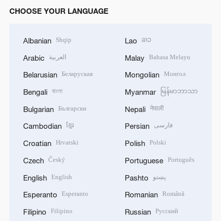
CHOOSE YOUR LANGUAGE
Shqip
ລາວ
Albanian
Lao
العربية
Bahasa Melayu
Arabic
Malay
Беларуская
Монгол
Belarusian
Mongolian
বাংলা
မြန်မာဘာသာ
Bengali
Myanmar
Български
नेपाली
Bulgarian
Nepali
ខ្មែរ
فارسی
Cambodian
Persian
Hrvatski
Polski
Croatian
Polish
Český
Português
Czech
Portuguese
English
پښتو
English
Pashto
Esperanto
Română
Esperanto
Romanian
Filipino
Русский
Filipino
Russian