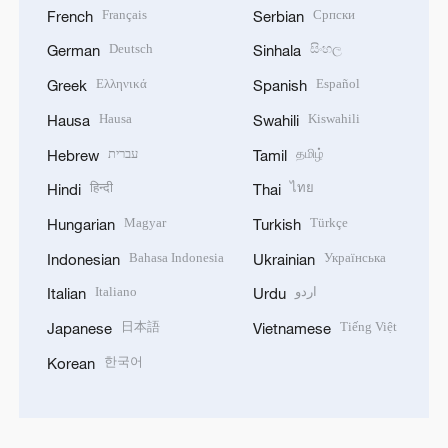
Français
Српски
French
Serbian
Deutsch
සිංහල
German
Sinhala
Ελληνικά
Español
Greek
Spanish
Hausa
Kiswahili
Hausa
Swahili
עברית
தமிழ்
Hebrew
Tamil
हिन्दी
ไทย
Hindi
Thai
Magyar
Türkçe
Hungarian
Turkish
Bahasa Indonesia
Українська
Indonesian
Ukrainian
Italiano
اردو
Italian
Urdu
日本語
Tiếng Việt
Japanese
Vietnamese
한국어
Korean