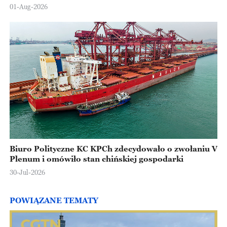
Europejskiej
01-Aug-2026
Biuro Polityczne KC KPCh zdecydowało o zwołaniu V
Plenum i omówiło stan chińskiej gospodarki
30-Jul-2026
POWIĄZANE TEMATY