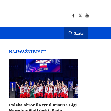
Szukaj
NAJWAŻNIEJSZE
Polska obroniła tytuł mistrza Ligi
Narodów Siatkówki. Biało-