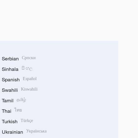
Serbian
Српски
Sinhala
සිංහල
Spanish
Español
Swahili
Kiswahili
Tamil
தமிழ்
Thai
ไทย
Turkish
Türkçe
Ukrainian
Українська