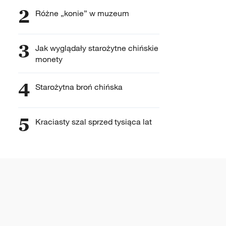
2
Różne „konie” w muzeum
3
Jak wyglądały starożytne chińskie
monety
4
Starożytna broń chińska
5
Kraciasty szal sprzed tysiąca lat