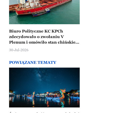
Biuro Polityczne KC KPCh
zdecydowało o zwołaniu V
Plenum i omówiło stan chińskiej
gospodarki
30-Jul-2026
POWIĄZANE TEMATY