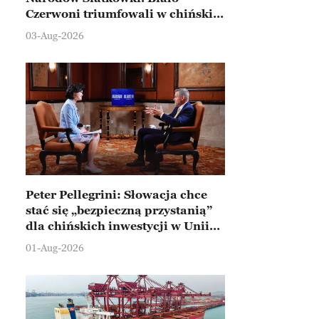
Czerwoni triumfowali w chińskim
Ningbo
03-Aug-2026
Peter Pellegrini: Słowacja chce
stać się „bezpieczną przystanią”
dla chińskich inwestycji w Unii
Europejskiej
01-Aug-2026