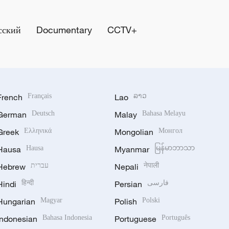
сский
Documentary
CCTV+
French
Français
Lao
ລາວ
German
Deutsch
Malay
Bahasa Melayu
Greek
Ελληνικά
Mongolian
Монгол
Hausa
Hausa
Myanmar
မြန်မာဘာသာ
Hebrew
עברית
Nepali
नेपाली
Hindi
हिन्दी
Persian
فارسی
Hungarian
Magyar
Polish
Polski
Indonesian
Bahasa Indonesia
Portuguese
Português