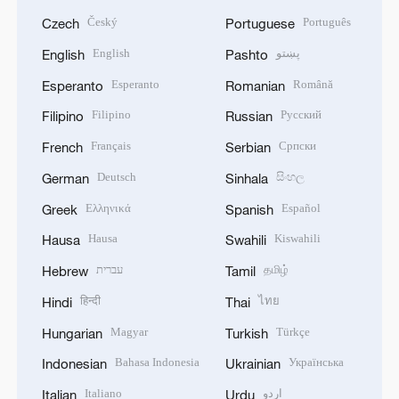
Český
Português
Czech
Portuguese
English
پښتو
English
Pashto
Esperanto
Română
Esperanto
Romanian
Filipino
Русский
Filipino
Russian
Français
Српски
French
Serbian
Deutsch
සිංහල
German
Sinhala
Ελληνικά
Español
Greek
Spanish
Hausa
Kiswahili
Hausa
Swahili
עברית
தமிழ்
Hebrew
Tamil
हिन्दी
ไทย
Hindi
Thai
Magyar
Türkçe
Hungarian
Turkish
Bahasa Indonesia
Українська
Indonesian
Ukrainian
Italiano
اردو
Italian
Urdu