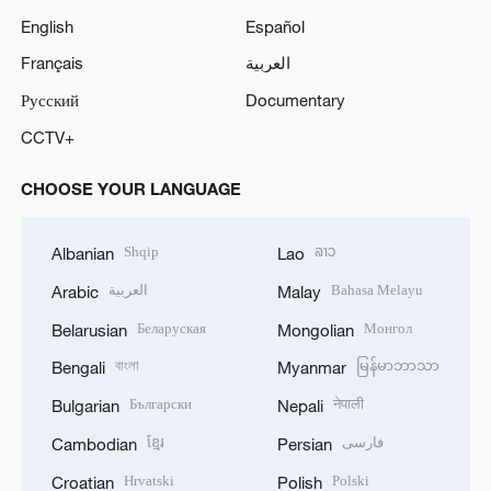
English
Español
Français
العربية
Русский
Documentary
CCTV+
CHOOSE YOUR LANGUAGE
Shqip
ລາວ
Albanian
Lao
العربية
Bahasa Melayu
Arabic
Malay
Беларуская
Монгол
Belarusian
Mongolian
বাংলা
မြန်မာဘာသာ
Bengali
Myanmar
Български
नेपाली
Bulgarian
Nepali
ខ្មែរ
فارسی
Cambodian
Persian
Hrvatski
Polski
Croatian
Polish