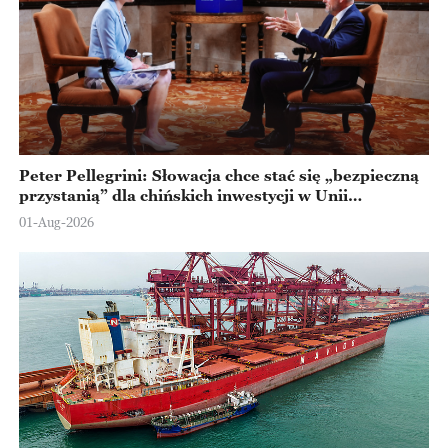
Peter Pellegrini: Słowacja chce stać się „bezpieczną
przystanią” dla chińskich inwestycji w Unii
Europejskiej
01-Aug-2026