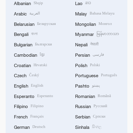
Shqip
ລາວ
Albanian
Lao
العربية
Bahasa Melayu
Arabic
Malay
Беларуская
Монгол
Belarusian
Mongolian
বাংলা
မြန်မာဘာသာ
Bengali
Myanmar
Български
नेपाली
Bulgarian
Nepali
ខ្មែរ
فارسی
Cambodian
Persian
Hrvatski
Polski
Croatian
Polish
Český
Português
Czech
Portuguese
English
پښتو
English
Pashto
Esperanto
Română
Esperanto
Romanian
Filipino
Русский
Filipino
Russian
Français
Српски
French
Serbian
Deutsch
සිංහල
German
Sinhala