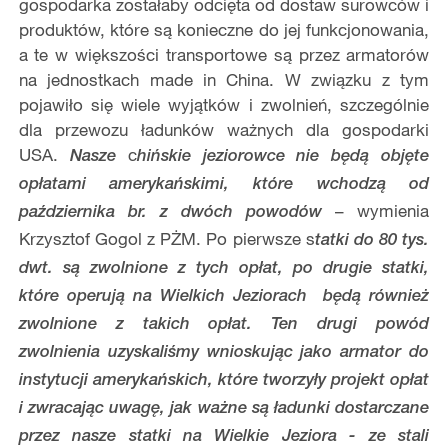
gospodarka zostałaby odcięta od dostaw surowców i
produktów, które są konieczne do jej funkcjonowania,
a te w większości transportowe są przez armatorów
na jednostkach made in China. W związku z tym
pojawiło się wiele wyjątków i zwolnień, szczególnie
dla przewozu ładunków ważnych dla gospodarki
USA.
c
Nasze
hińskie jeziorowce nie będą objęte
opłatami amerykańskimi, które wchodzą od
– wymienia
października br. z dwóch powodów
Krzysztof Gogol z PŻM. Po pierwsze s
tatki do 80 tys.
dwt. są zwolnione z tych opłat, po drugie statki,
które operują na Wielkich Jeziorach będą również
zwolnione z takich opłat. Ten drugi powód
zwolnienia uzyskaliśmy wnioskując jako armator do
instytucji amerykańskich, które tworzyły projekt opłat
i zwracając uwagę, jak ważne są ładunki dostarczane
przez nasze statki na Wielkie Jeziora - ze stali