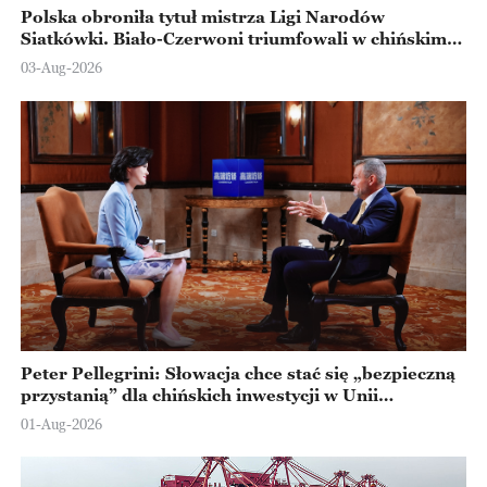
Polska obroniła tytuł mistrza Ligi Narodów
Siatkówki. Biało-Czerwoni triumfowali w chińskim
Ningbo
03-Aug-2026
Peter Pellegrini: Słowacja chce stać się „bezpieczną
przystanią” dla chińskich inwestycji w Unii
Europejskiej
01-Aug-2026