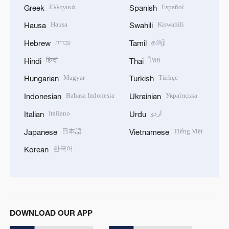
Ελληνικά
Español
Greek
Spanish
Hausa
Kiswahili
Hausa
Swahili
עברית
தமிழ்
Hebrew
Tamil
हिन्दी
ไทย
Hindi
Thai
Magyar
Türkçe
Hungarian
Turkish
Bahasa Indonesia
Українська
Indonesian
Ukrainian
Italiano
اردو
Italian
Urdu
日本語
Tiếng Việt
Japanese
Vietnamese
한국어
Korean
DOWNLOAD OUR APP