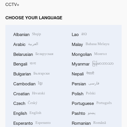
CCTV+
CHOOSE YOUR LANGUAGE
Shqip
ລາວ
Albanian
Lao
العربية
Bahasa Melayu
Arabic
Malay
Беларуская
Монгол
Belarusian
Mongolian
বাংলা
မြန်မာဘာသာ
Bengali
Myanmar
Български
नेपाली
Bulgarian
Nepali
ខ្មែរ
فارسی
Cambodian
Persian
Hrvatski
Polski
Croatian
Polish
Český
Português
Czech
Portuguese
English
پښتو
English
Pashto
Esperanto
Română
Esperanto
Romanian