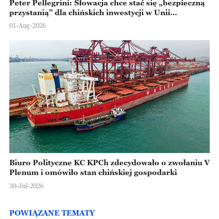
Peter Pellegrini: Słowacja chce stać się „bezpieczną
przystanią” dla chińskich inwestycji w Unii
Europejskiej
01-Aug-2026
Biuro Polityczne KC KPCh zdecydowało o zwołaniu V
Plenum i omówiło stan chińskiej gospodarki
30-Jul-2026
POWIĄZANE TEMATY