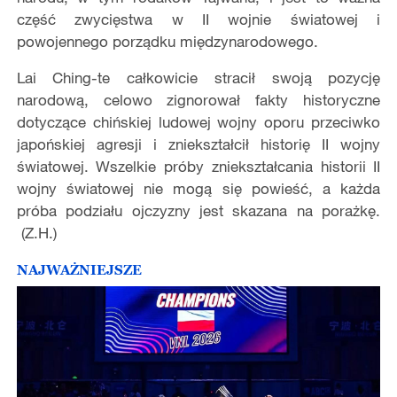
część zwycięstwa w II wojnie światowej i
powojennego porządku międzynarodowego.
Lai Ching-te całkowicie stracił swoją pozycję
narodową, celowo zignorował fakty historyczne
dotyczące chińskiej ludowej wojny oporu przeciwko
japońskiej agresji i zniekształcił historię II wojny
światowej. Wszelkie próby zniekształcania historii II
wojny światowej nie mogą się powieść, a każda
próba podziału ojczyzny jest skazana na porażkę.
(Z.H.)
NAJWAŻNIEJSZE