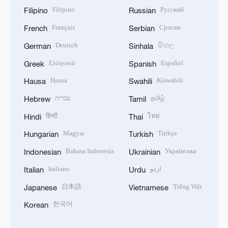
Filipino
Русский
Filipino
Russian
Français
Српски
French
Serbian
Deutsch
සිංහල
German
Sinhala
Ελληνικά
Español
Greek
Spanish
Hausa
Kiswahili
Hausa
Swahili
עברית
தமிழ்
Hebrew
Tamil
हिन्दी
ไทย
Hindi
Thai
Magyar
Türkçe
Hungarian
Turkish
Bahasa Indonesia
Українська
Indonesian
Ukrainian
Italiano
اردو
Italian
Urdu
日本語
Tiếng Việt
Japanese
Vietnamese
한국어
Korean